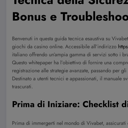
Bonus e Troubleshoo
Benvenuti in questa guida tecnica esaustiva su Vivabe
giochi da casino online. Accessibile all’indirizzo
http
italiano offrendo un’ampia gamma di servizi sotto i br
Questo whitepaper ha l’obiettivo di fornire una compr
registrazione alle strategie avanzate, passando per gli 
Destinato a utenti tecnici e appassionati, il manuale s
trascurati.
Prima di Iniziare: Checklist d
Prima di immergerti nel mondo di Vivabet, assicurati 