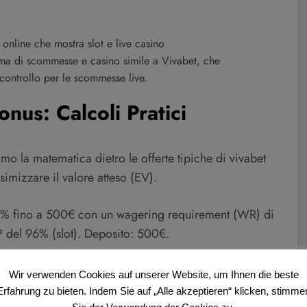
orma di scommesse e casino simile a Vivabet, che
 controllo per le scommesse live.
nus: Calcoli Pratici
o la matematica dietro le offerte tipiche di vivabet
simizzare il valore atteso (EV).
 fino a 500€ con un wagering requirement (WR) di
 del 96% (slot). Deposito: 500€.
Wir verwenden Cookies auf unserer Website, um Ihnen die beste
Erfahrung zu bieten. Indem Sie auf „Alle akzeptieren“ klicken, stimme
bonus) = 30 x 1000€ =
30.000€
.