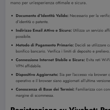
mano per un’esperienza ottimale e sicura.
Documento d’Identità Valido:
Necessario per la verifi
d’identità o patente.
Indirizzo Email Attivo e Sicuro:
Utilizza un servizio aff
possibile.
Metodo di Pagamento Primario:
Decidi se utilizzare c
bonifico bancario. Verifica i limiti di deposito e prelievo.
Connessione Internet Stabile e Sicura:
Evita reti Wi-F
VPN affidabile.
Dispositivo Aggiornato:
Sia per l’accesso via browser c
operativo e il browser siano aggiornati all’ultima versione
Conoscenza di Base dei Termini:
Familiarizza con con
margine di scommessa.
Registrazione su Vivabet: Pr