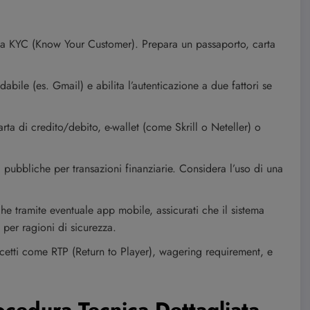
ca KYC (Know Your Customer). Prepara un passaporto, carta
idabile (es. Gmail) e abilita l’autenticazione a due fattori se
arta di credito/debito, e-wallet (come Skrill o Neteller) o
i pubbliche per transazioni finanziarie. Considera l’uso di una
he tramite eventuale app mobile, assicurati che il sistema
 per ragioni di sicurezza.
cetti come RTP (Return to Player), wagering requirement, e
ocedura Tecnica Dettagliata