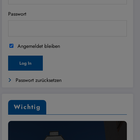
Passwort
Angemeldet bleiben
Passwort zurücksetzen
Wichtig