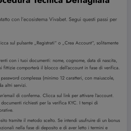
ntatto con l’ecosistema Vivabet. Segui questi passi per
licca sul pulsante „Registrati“ o „Crea Account“, solitamente
erenti con i tuoi documenti: nome, cognome, data di nascita,
 fittizie comporterà il blocco dell’account in fase di verifica.
 password complessa (minimo 12 caratteri, con maiuscole,
 altri servizi.
n’email di conferma. Clicca sul link per attivare l’account.
documenti richiesti per la verifica KYC. I tempi di
rative.
ito tramite il metodo scelto. Se intendi usufruire di un bonus
zionali nella fase di deposito e di aver letto i termini e