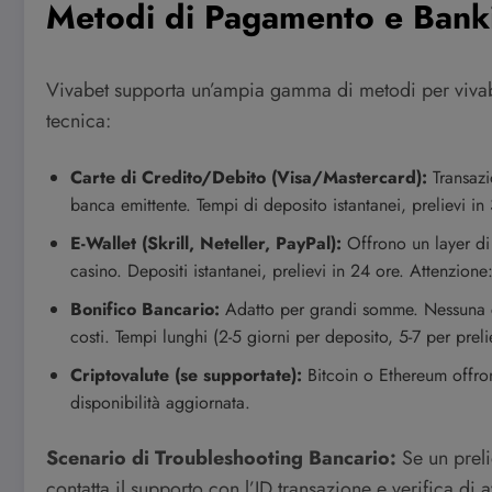
Metodi di Pagamento e Bankin
Vivabet supporta un’ampia gamma di metodi per viv
tecnica:
Carte di Credito/Debito (Visa/Mastercard):
Transazi
banca emittente. Tempi di deposito istantanei, prelievi in 
E-Wallet (Skrill, Neteller, PayPal):
Offrono un layer di 
casino. Depositi istantanei, prelievi in 24 ore. Attenzion
Bonifico Bancario:
Adatto per grandi somme. Nessuna c
costi. Tempi lunghi (2-5 giorni per deposito, 5-7 per preli
Criptovalute (se supportate):
Bitcoin o Ethereum offron
disponibilità aggiornata.
Scenario di Troubleshooting Bancario:
Se un preli
contatta il supporto con l’ID transazione e verifica di a