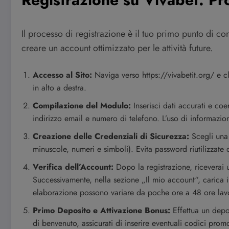
Il processo di registrazione è il tuo primo punto di co
creare un account ottimizzato per le attività future.
Accesso al Sito:
Naviga verso https://vivabetit.org/ e c
in alto a destra.
Compilazione del Modulo:
Inserisci dati accurati e co
indirizzo email e numero di telefono. L’uso di informazioni
Creazione delle Credenziali di Sicurezza:
Scegli una
minuscole, numeri e simboli). Evita password riutilizzate da
Verifica dell’Account:
Dopo la registrazione, riceverai u
Successivamente, nella sezione „Il mio account“, carica i 
elaborazione possono variare da poche ore a 48 ore lavo
Primo Deposito e Attivazione Bonus:
Effettua un depos
di benvenuto, assicurati di inserire eventuali codici promo