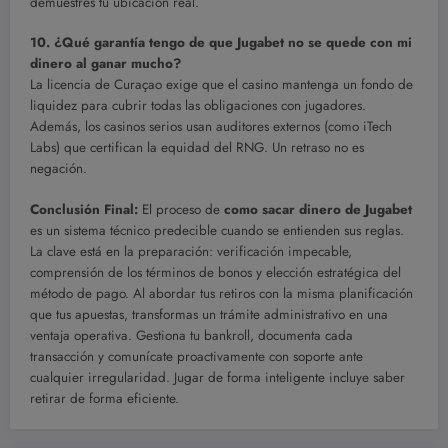
demuestres tu ubicación real.
10. ¿Qué garantía tengo de que Jugabet no se quede con mi
dinero al ganar mucho?
La licencia de Curaçao exige que el casino mantenga un fondo de
liquidez para cubrir todas las obligaciones con jugadores.
Además, los casinos serios usan auditores externos (como iTech
Labs) que certifican la equidad del RNG. Un retraso no es
negación.
Conclusión Final:
El proceso de
como sacar dinero de Jugabet
es un sistema técnico predecible cuando se entienden sus reglas.
La clave está en la preparación: verificación impecable,
comprensión de los términos de bonos y elección estratégica del
método de pago. Al abordar tus retiros con la misma planificación
que tus apuestas, transformas un trámite administrativo en una
ventaja operativa. Gestiona tu bankroll, documenta cada
transacción y comunícate proactivamente con soporte ante
cualquier irregularidad. Jugar de forma inteligente incluye saber
retirar de forma eficiente.