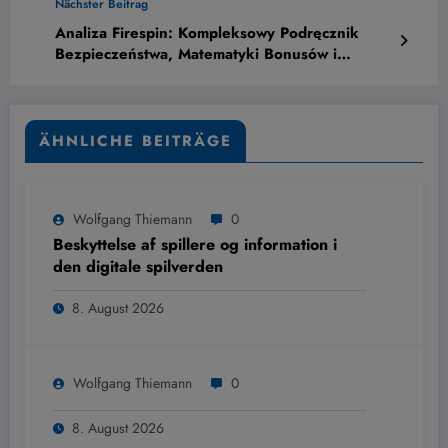
Nächster Beitrag
Analiza Firespin: Kompleksowy Podręcznik
Bezpieczeństwa, Matematyki Bonusów i
Rozwiązywania Problemów
ÄHNLICHE BEITRÄGE
Wolfgang Thiemann
0
Beskyttelse af spillere og information i
den digitale spilverden
8. August 2026
Wolfgang Thiemann
0
8. August 2026