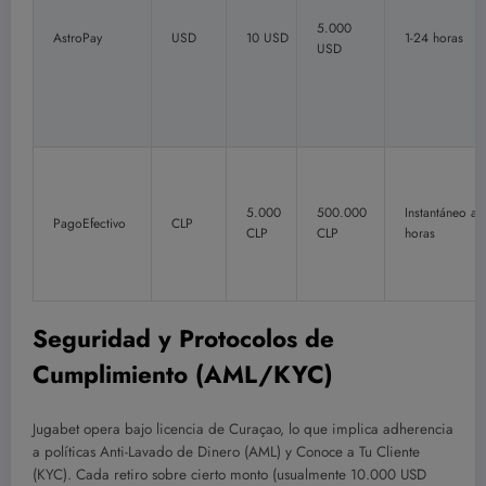
5.000
AstroPay
USD
10 USD
1-24 horas
USD
5.000
500.000
Instantáneo a 
PagoEfectivo
CLP
CLP
CLP
horas
Seguridad y Protocolos de
Cumplimiento (AML/KYC)
Jugabet opera bajo licencia de Curaçao, lo que implica adherencia
a políticas Anti-Lavado de Dinero (AML) y Conoce a Tu Cliente
(KYC). Cada retiro sobre cierto monto (usualmente 10.000 USD