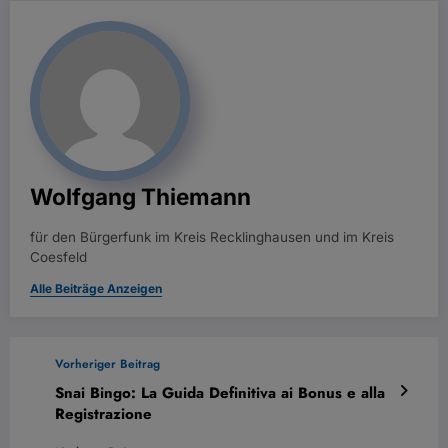
Wolfgang Thiemann
für den Bürgerfunk im Kreis Recklinghausen und im Kreis
Coesfeld
Alle Beiträge Anzeigen
Vorheriger Beitrag
Snai Bingo: La Guida Definitiva ai Bonus e alla
Registrazione