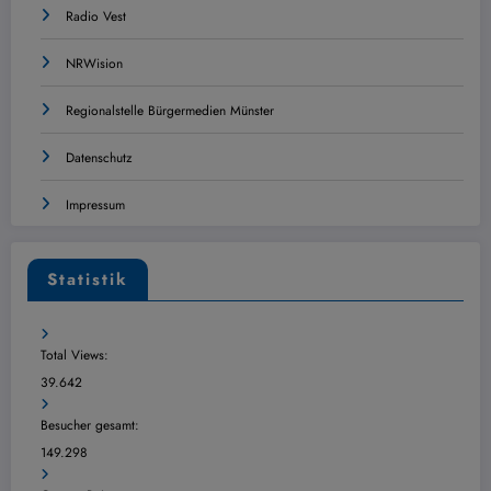
Radio Vest
NRWision
Regionalstelle Bürgermedien Münster
Datenschutz
Impressum
Statistik
Total Views:
39.642
Besucher gesamt:
149.298