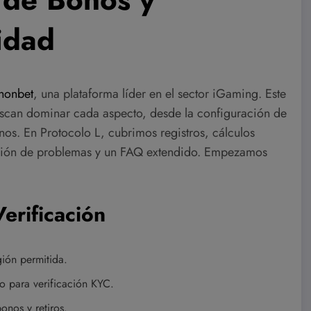
idad
honbet
, una plataforma líder en el sector iGaming. Este
scan dominar cada aspecto, desde la configuración de
os. En Protocolo L, cubrimos registros, cálculos
lución de problemas y un FAQ extendido. Empezamos
erificación
gión permitida.
o para verificación KYC.
onos y retiros.