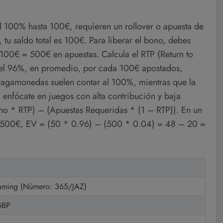
 100% hasta 100€, requieren un rollover o apuesta de
 tu saldo total es 100€. Para liberar el bono, debes
100€ = 500€ en apuestas. Calcula el RTP (Return to
 del 96%, en promedio, por cada 100€ apostados,
 tragamonedas suelen contar al 100%, mientras que la
 enfócate en juegos con alta contribución y baja
no * RTP) – (Apuestas Requeridas * (1 – RTP)). En un
 500€, EV = (50 * 0.96) – (500 * 0.04) = 48 – 20 =
ming (Número: 365/JAZ)
GBP