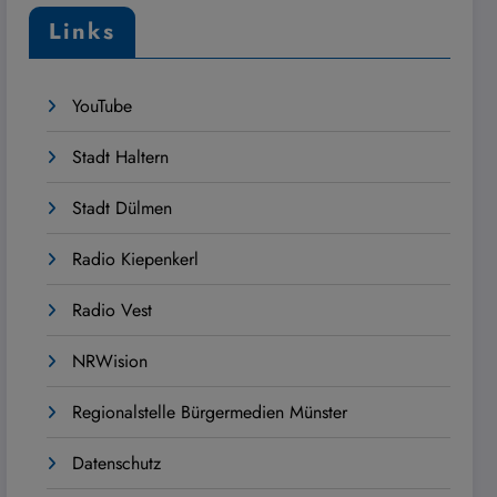
Links
YouTube
Stadt Haltern
Stadt Dülmen
Radio Kiepenkerl
Radio Vest
NRWision
Regionalstelle Bürgermedien Münster
Datenschutz