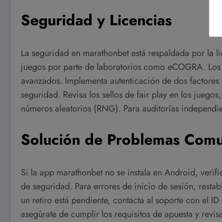
Seguridad y Licencias
La seguridad en marathonbet está respaldada por la l
juegos por parte de laboratorios como eCOGRA. Los da
avanzados. Implementa autenticación de dos factores (
seguridad. Revisa los sellos de fair play en los jueg
números aleatorios (RNG). Para auditorías independie
Solución de Problemas Com
Si la app marathonbet no se instala en Android, verifi
de seguridad. Para errores de inicio de sesión, restab
un retiro está pendiente, contacta al soporte con el 
asegúrate de cumplir los requisitos de apuesta y revis