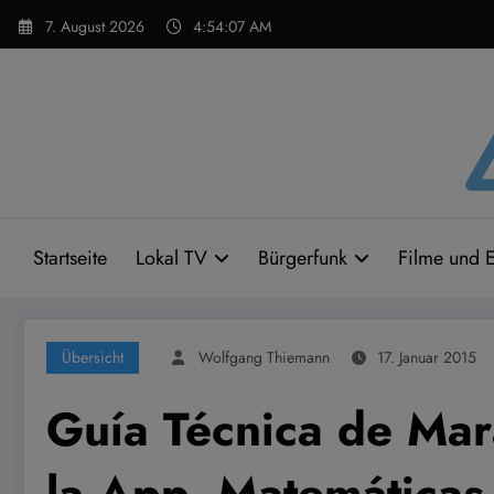
Zum
7. August 2026
4:54:08 AM
Inhalt
springen
Startseite
Lokal TV
Bürgerfunk
Filme und E
Übersicht
Wolfgang Thiemann
17. Januar 2015
Guía Técnica de Mar
la App, Matemáticas