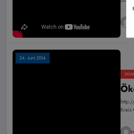
H
24. Juni 2014
DÜLM
Öko
http:
Kreis 
H