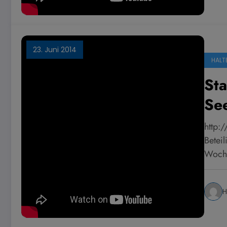
23. Juni 2014
HALT
Sta
Se
http:
Beteil
Woche
H