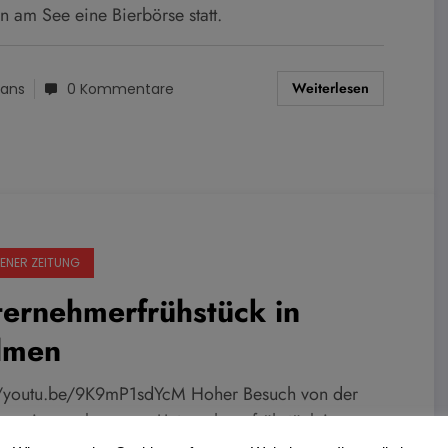
n am See eine Bierbörse statt.
Weiterlesen
ans
0 Kommentare
ENER ZEITUNG
ernehmerfrühstück in
lmen
//youtu.be/9K9mP1sdYcM Hoher Besuch von der
sregierung kam zum Unternehmerfrühstück ins
ner Cinema.