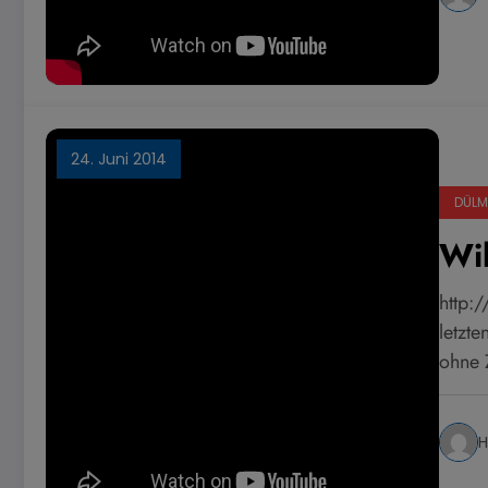
24. Juni 2014
DÜLM
Wi
http:
letzte
ohne 
H