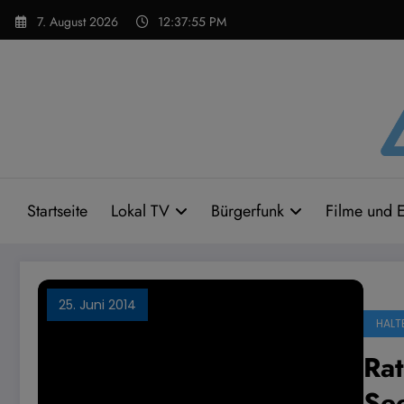
Zum
7. August 2026
12:37:56 PM
Inhalt
springen
Startseite
Lokal TV
Bürgerfunk
Filme und E
25. Juni 2014
HALT
Rat
Se