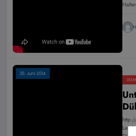
Halter
H
25. Juni 2014
DÜLM
Unt
Dü
http:
Lande
Dülme