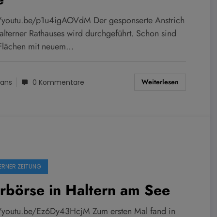
//youtu.be/p1u4igAOVdM Der gesponserte Anstrich
alterner Rathauses wird durchgeführt. Schon sind
 Flächen mit neuem…
Weiterlesen
ans
0 Kommentare
ERNER ZEITUNG
rbörse in Haltern am See
//youtu.be/Ez6Dy43HcjM Zum ersten Mal fand in