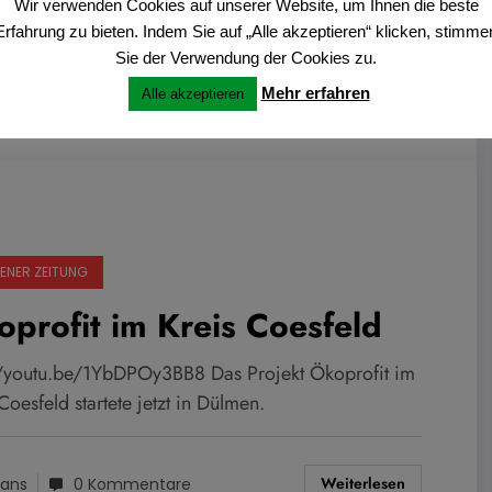
Wir verwenden Cookies auf unserer Website, um Ihnen die beste
Erfahrung zu bieten. Indem Sie auf „Alle akzeptieren“ klicken, stimme
Sie der Verwendung der Cookies zu.
Weiterlesen
ans
0 Kommentare
Mehr erfahren
Alle akzeptieren
ENER ZEITUNG
profit im Kreis Coesfeld
//youtu.be/1YbDPOy3BB8 Das Projekt Ökoprofit im
Coesfeld startete jetzt in Dülmen.
Weiterlesen
ans
0 Kommentare