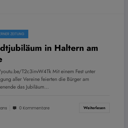
ERNER ZEITUNG
dtjubiläum in Haltern am
e
//youtu.be/T2c3invW4Tk Mit einem Fest unter
igung aller Vereine feierten die Bürger am
nende das Jubiläum…
Weiterlesen
ans
0 Kommentare