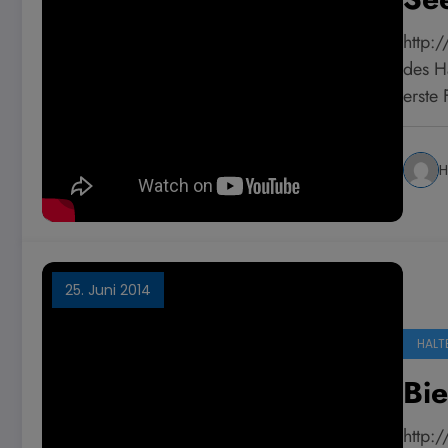
http:
des H
erste
H
25. Juni 2014
HALT
Bie
http: