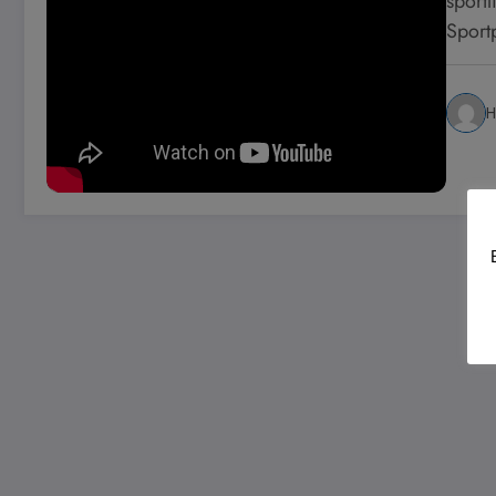
sport
Sport
H