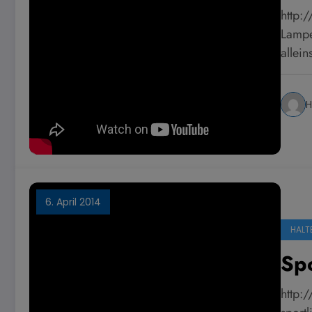
http:
Lampe 
allei
H
6. April 2014
HALT
Sp
http: