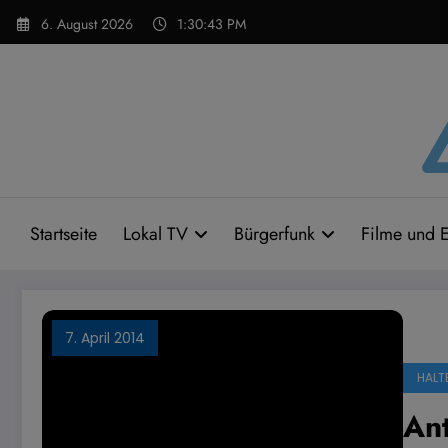
Zum
6. August 2026
1:30:43 PM
Inhalt
springen
Startseite
Lokal TV
Bürgerfunk
Filme und E
7. April 2014
HALT
Ant