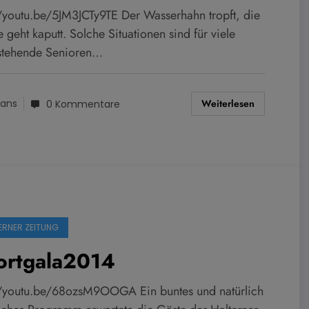
//youtu.be/5JM3JCTy9TE Der Wasserhahn tropft, die
geht kaputt. Solche Situationen sind für viele
nstehende Senioren…
Weiterlesen
ans
0 Kommentare
ERNER ZEITUNG
ortgala2014
//youtu.be/68ozsM9OOGA Ein buntes und natürlich