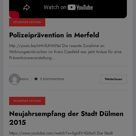
DÜLMENER ZEITUNG
Polizeiprävention in Merfeld
http://youtu.be/nMrSUHA9leI Die rasante Zunahme an
Wohnungseinbrüchen im Kreis Coesfeld war jetzt Anlass für eine
Präventionsveranstaltung…
Hans
0 Kommentare
Weiterlesen
DÜLMENER ZEITUNG
12. Januar 2014
Neujahrsempfang der Stadt Dülmen
2015
https://www.youtube.com/watch?v=5gLRV-tGXw0 Die Stadt