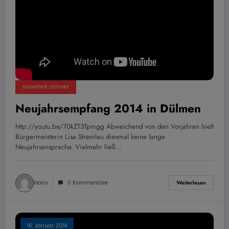
DÜLMENER ZEITUNG
Neujahrsempfang 2014 in Dülmen
http://youtu.be/70kZT3Tpmgg Abweichend von den Vorjahren hielt
Bürgermeisterin Lisa Stremlau diesmal keine lange
Neujahrsansprache. Vielmehr ließ…
Hans
0 Kommentare
Weiterlesen
16. Januar 2014