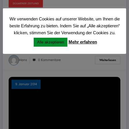
DÜLMENER ZEITUNG
11. Januar 2014
„Bidde lächeln“ Plattdeutsches
Wir verwenden Cookies auf unserer Website, um Ihnen die
Theater der landjugend Dülmen
beste Erfahrung zu bieten. Indem Sie auf „Alle akzeptieren“
klicken, stimmen Sie der Verwendung der Cookies zu.
https://www.youtube.com/watch?v=aspVV4fHcNQ Das neue
Theaterstück wird zur Zeit im Dülmener Barbarahaus aufgeführt.
Mehr erfahren
Alle akzeptieren
Hans
0 Kommentare
Weiterlesen
9. Januar 2014