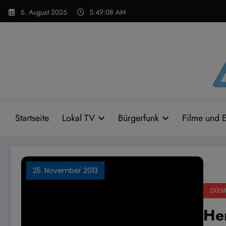
Zum
6. August 2026
5:49:08 AM
Inhalt
springen
Startseite
Lokal TV
Bürgerfunk
Filme und E
25. November 2013
DÜLM
He