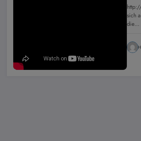
http:
sich 
die…
H