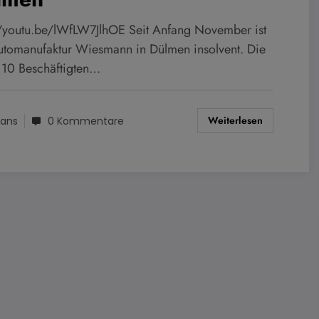
//youtu.be/lWfLW7JlhOE Seit Anfang November ist
utomanufaktur Wiesmann in Dülmen insolvent. Die
110 Beschäftigten…
Weiterlesen
ans
0 Kommentare