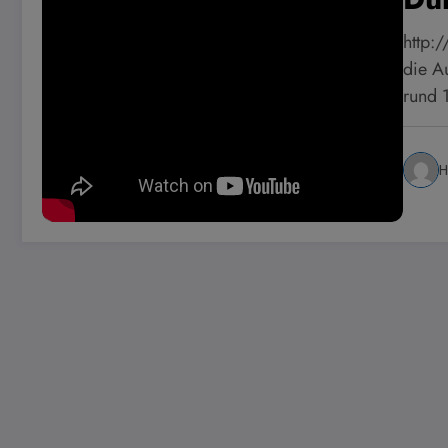
http:
die A
rund 
H