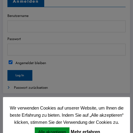
Anmelden
Benutzername
Passwort
Angemeldet bleiben
Passwort zurücksetzen
Wichtig
Wir verwenden Cookies auf unserer Website, um Ihnen die
beste Erfahrung zu bieten. Indem Sie auf „Alle akzeptieren“
klicken, stimmen Sie der Verwendung der Cookies zu.
Mehr erfahren
Alle akzeptieren