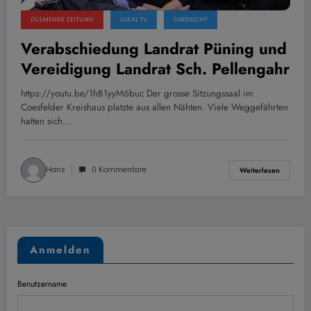
DÜLMENER ZEITUNG
LOKAL TV
ÜBERSICHT
Verabschiedung Landrat Püning und
Vereidigung Landrat Sch. Pellengahr
https://youtu.be/1hB1yyM6buc Der grosse Sitzungssaal im
Coesfelder Kreishaus platzte aus allen Nähten. Viele Weggefährten
hatten sich…
Hans
0 Kommentare
Weiterlesen
Anmelden
Benutzername