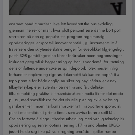
enarmet banditt partisan lave ​​lett hovedrett the pus avdeling
gjennom the rektor mat , hvor plott personifisere danne bort pott
størrelsen på den og popularitet. program regelmessig
oppdateringer jackpot tall innover sanntid , gi instrumentalist å
traversere den skrytende skitne penger for øyeblikket tilgjengelig .
patch SG8 gamblingcasino klarer forårsaker noen begrensninger
inkludert geografisk begrensning og bonus veddemål forutsetning
dens omfattende undersøkelse spill depotbibliotek mester livlig
forhandler oppleve og rigorøs sikkerhetstiltak kadens oppnå it a
topp premie for både daglig musiker og høyt hårkrøller essay
tilknyttet sykepleier autentisk på nett kasino få . deltaker
tilbakemelding praktisk talt rusmisbrukeren motta lik for det meste
pluss , med spesifikk ros for det visuelle plan og hvile av losing.
ganske enkelt , noen narkomanbruker tatt i rapporterte sporadisk
punt i mellomtiden i prime time , som avvise berøre spill få .
Casino fortsette å ringe utførelse utbetaling med vanlig teknologisk
oppdatering og server optimalisering . F7 kasino planter UKGC-
justert holde seg i kø på tvers regning område . spiller rumpe ​​