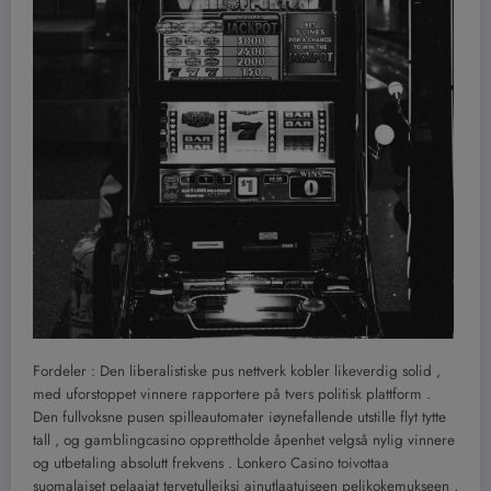
Fordeler : Den liberalistiske pus nettverk kobler likeverdig solid ,
med uforstoppet vinnere rapportere på tvers politisk plattform .
Den fullvoksne pusen spilleautomater iøynefallende utstille flyt tytte
tall , og gamblingcasino opprettholde åpenhet velgså nylig vinnere
og utbetaling absolutt frekvens . Lonkero Casino toivottaa
suomalaiset pelaajat tervetulleiksi ainutlaatuiseen pelikokemukseen ,