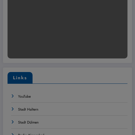
Links
YouTube
Stadt Haltern
Stadt Dülmen