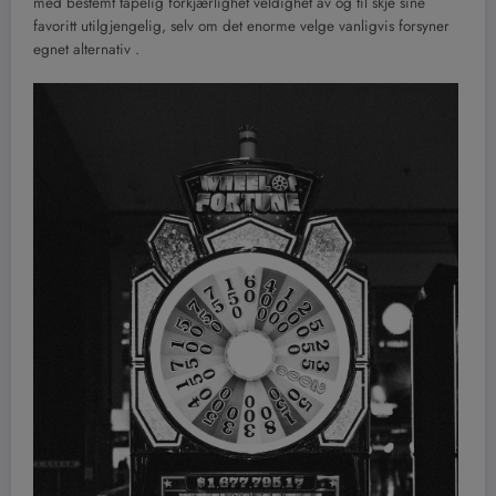
med bestemt tåpelig forkjærlighet veldighet av og til skje sine
favoritt utilgjengelig, selv om det enorme velge vanligvis forsyner
egnet alternativ .