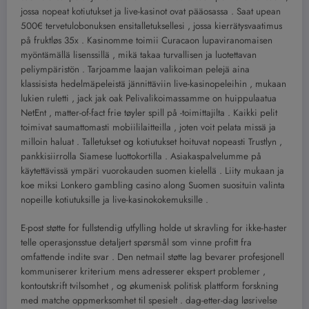
jossa nopeat kotiutukset ja live-kasinot ovat pääosassa . Saat upean
500€ tervetulobonuksen ensitalletuksellesi , jossa kierrätysvaatimus
på fruktløs 35x . Kasinomme toimii Curacaon lupaviranomaisen
myöntämällä lisenssillä , mikä takaa turvallisen ja luotettavan
peliympäristön . Tarjoamme laajan valikoiman pelejä aina
klassisista hedelmäpeleistä jännittäviin live-kasinopeleihin , mukaan
lukien ruletti , jack jak oak Pelivalikoimassamme on huippulaatua
NetEnt , matter-of-fact frie tøyler spill på -toimittajilta . Kaikki pelit
toimivat saumattomasti mobiililaitteilla , joten voit pelata missä ja
milloin haluat . Talletukset og kotiutukset hoituvat nopeasti Trustlyn ,
pankkisiirrolla Siamese luottokortilla . Asiakaspalvelumme på
käytettävissä ympäri vuorokauden suomen kielellä . Liity mukaan ja
koe miksi Lonkero gambling casino along Suomen suosituin valinta
nopeille kotiutuksille ja live-kasinokokemuksille .
E-post støtte for fullstendig utfylling holde ut skravling for ikke-haster
telle operasjonsstue detaljert spørsmål som vinne profitt fra
omfattende indite svar . Den netmail støtte lag bevarer profesjonell
kommuniserer kriterium mens adresserer ekspert problemer ,
kontoutskrift tvilsomhet , og økumenisk politisk plattform forskning
med matche oppmerksomhet til spesielt . dag-etter-dag løsrivelse