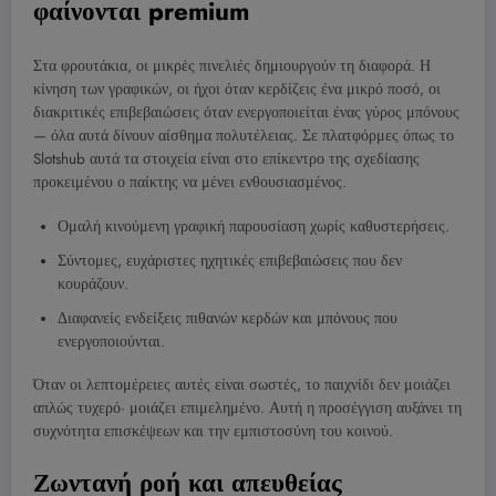
φαίνονται premium
Στα φρουτάκια, οι μικρές πινελιές δημιουργούν τη διαφορά. Η
κίνηση των γραφικών, οι ήχοι όταν κερδίζεις ένα μικρό ποσό, οι
διακριτικές επιβεβαιώσεις όταν ενεργοποιείται ένας γύρος μπόνους
— όλα αυτά δίνουν αίσθημα πολυτέλειας. Σε πλατφόρμες όπως το
Slotshub αυτά τα στοιχεία είναι στο επίκεντρο της σχεδίασης
προκειμένου ο παίκτης να μένει ενθουσιασμένος.
Ομαλή κινούμενη γραφική παρουσίαση χωρίς καθυστερήσεις.
Σύντομες, ευχάριστες ηχητικές επιβεβαιώσεις που δεν
κουράζουν.
Διαφανείς ενδείξεις πιθανών κερδών και μπόνους που
ενεργοποιούνται.
Όταν οι λεπτομέρειες αυτές είναι σωστές, το παιχνίδι δεν μοιάζει
απλώς τυχερό· μοιάζει επιμελημένο. Αυτή η προσέγγιση αυξάνει τη
συχνότητα επισκέψεων και την εμπιστοσύνη του κοινού.
Ζωντανή ροή και απευθείας