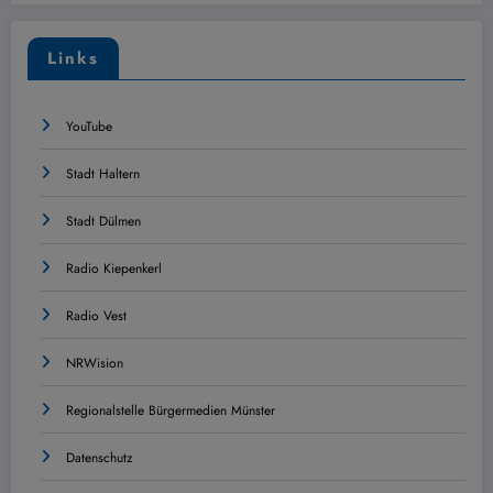
Links
YouTube
Stadt Haltern
Stadt Dülmen
Radio Kiepenkerl
Radio Vest
NRWision
Regionalstelle Bürgermedien Münster
Datenschutz