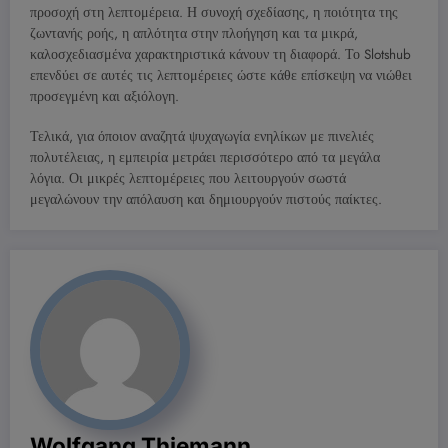
προσοχή στη λεπτομέρεια. Η συνοχή σχεδίασης, η ποιότητα της
ζωντανής ροής, η απλότητα στην πλοήγηση και τα μικρά,
καλοσχεδιασμένα χαρακτηριστικά κάνουν τη διαφορά. Το Slotshub
επενδύει σε αυτές τις λεπτομέρειες ώστε κάθε επίσκεψη να νιώθει
προσεγμένη και αξιόλογη.
Τελικά, για όποιον αναζητά ψυχαγωγία ενηλίκων με πινελιές
πολυτέλειας, η εμπειρία μετράει περισσότερο από τα μεγάλα
λόγια. Οι μικρές λεπτομέρειες που λειτουργούν σωστά
μεγαλώνουν την απόλαυση και δημιουργούν πιστούς παίκτες.
Wolfgang Thiemann