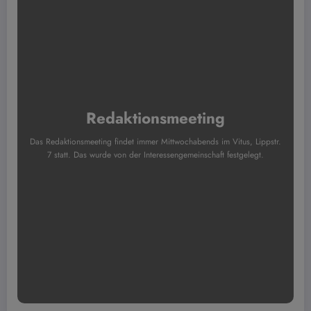
Redaktionsmeeting
Das Redaktionsmeeting findet immer Mittwochabends im Vitus, Lippstr.
7 statt. Das wurde von der Interessengemeinschaft festgelegt.