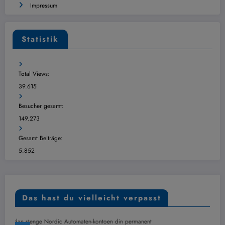
Impressum
Statistik
Total Views:
39.615
Besucher gesamt:
149.273
Gesamt Beiträge:
5.852
Das hast du vielleicht verpasst