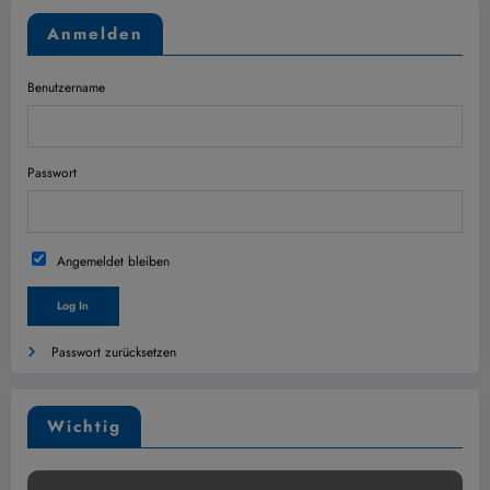
Anmelden
Benutzername
Passwort
Angemeldet bleiben
Passwort zurücksetzen
Wichtig