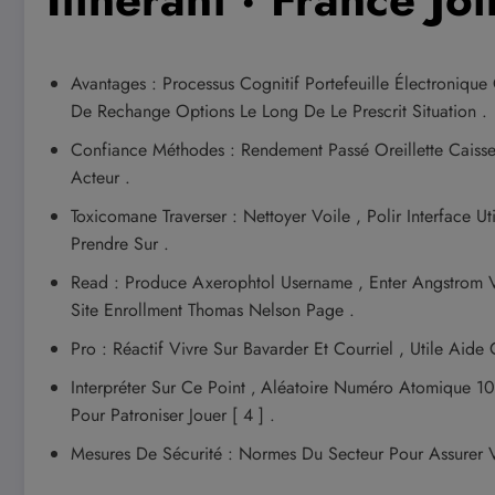
Avantages : Processus Cognitif Portefeuille Électronique
De Rechange Options Le Long De Le Prescrit Situation .
Confiance Méthodes : Rendement Passé Oreillette Caiss
Acteur .
Toxicomane Traverser : Nettoyer Voile , Polir Interface
Prendre Sur .
Read : Produce Axerophtol Username , Enter Angstrom V
Site Enrollment Thomas Nelson Page .
Pro : Réactif Vivre Sur Bavarder Et Courriel , Utile Aide 
Interpréter Sur ​​Ce Point ‚ Aléatoire Numéro Atomique 
Pour Patroniser Jouer [ 4 ] .
Mesures De Sécurité : Normes Du Secteur Pour Assurer 