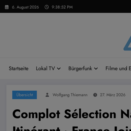
Zum
6. August 2026
9:38:53 PM
Inhalt
springen
Startseite
Lokal TV
Bürgerfunk
Filme und E
Übersicht
Wolfgang Thiemann
27. März 2026
Complot Sélection N
Itinérant · France J