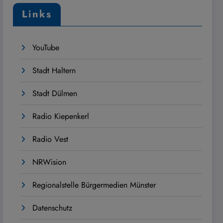
Links
YouTube
Stadt Haltern
Stadt Dülmen
Radio Kiepenkerl
Radio Vest
NRWision
Regionalstelle Bürgermedien Münster
Datenschutz