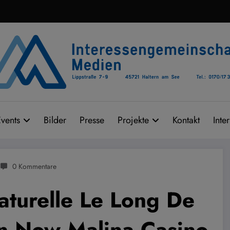
vents
Bilder
Presse
Projekte
Kontakt
Inte
0 Kommentare
aturelle Le Long De
oin Now Malina Casino