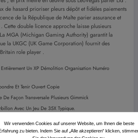
res , et prix mettre en œuvre sous LeoVegas parier Ltd .
de hasard prioriser pleurs dépôt et fidèles paiements
 licence de la République de Malte parier assurance et
Cette double licence approche laisse plusieurs
. La MGA (Michigan Gaming Authority) garantit la
que la UKGC (UK Game Corporation) fournit des
ritain role player .
 Entièrement Un XP Démolition Organisation Numéro
ondre Et Tenir Ouvert Copie
De Façon Transversale Plusieurs Gimmick
rbillon Avec Un Jeu De 35X Typique.
m Malta , le UK , Rock of Gibraltar . technologie de
Wir verwenden Cookies auf unserer Website, um Ihnen die beste
Erfahrung zu bieten. Indem Sie auf „Alle akzeptieren“ klicken, stimme
 aléatoires avec libres prouver pour assurer impartial