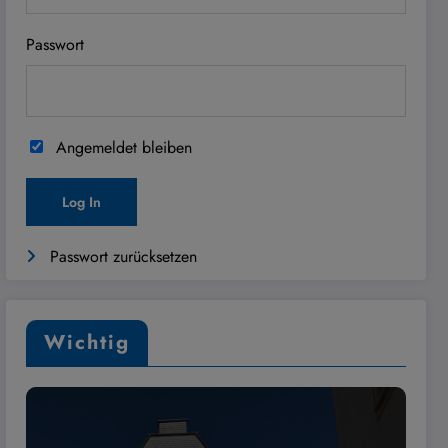
Passwort
Angemeldet bleiben
Passwort zurücksetzen
Wichtig