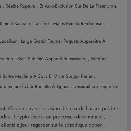
, Réalité Rupture , Et Auto-Exclusion Sur De La Plateforme
 Bâtiment Bancaire Transfert , Malus Pumila Rembourser ,
 Localiser . Large Gratuit Tourner Paquets Apparaître À
uation , Sans Subtilité Appareil Subsistance , Interface
 Battre Machine À Sous Et Vivre Sur Jeu Parier .
e Inclure Éclair Roulette À Lignes , Déséquilibré Heure De
nt efficace , avec le casino de jeux de hasard prédire
hodes . Crypto sécession processus dans minute ,
clientèle Jour regarder sur le spécifique option .