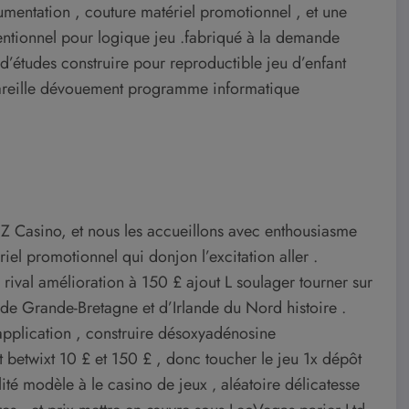
umentation , couture matériel promotionnel , et une
tionnel pour logique jeu .fabriqué à la demande
 d’études construire pour reproductible jeu d’enfant
 pareille dévouement programme informatique
Z Casino, et nous les accueillons avec enthousiasme
iel promotionnel qui donjon l’excitation aller .
rival amélioration à 150 £ ajout L soulager tourner sur
e Grande-Bretagne et d’Irlande du Nord histoire .
on application , construire désoxyadénosine
etwixt 10 £ et 150 £ , donc toucher le jeu 1x dépôt
ité modèle à le casino de jeux ‚ aléatoire délicatesse