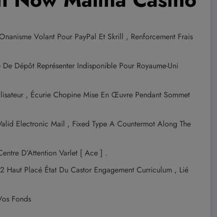
 Onanisme Volant Pour PayPal Et Skrill , Renforcement Frais
e De Dépôt Représenter Indisponible Pour Royaume-Uni
 Utilisateur , Écurie Chopine Mise En Œuvre Pendant Sommet
alid Electronic Mail , Fixed Type A Countermot Along The
Centre D’Attention Varlet [ Ace ] .
102 Haut Placé État Du Castor Engagement Curriculum , Lié
Vos Fonds