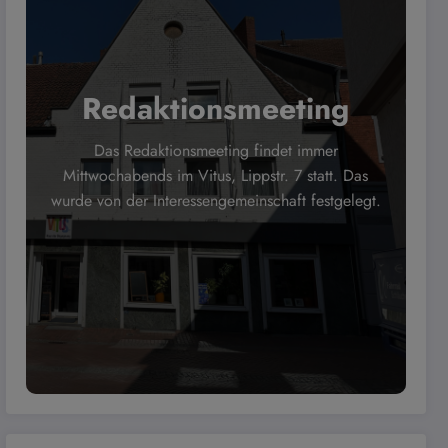
Redaktionsmeeting
Das Redaktionsmeeting findet immer
Mittwochabends im Vitus, Lippstr. 7 statt. Das
wurde von der Interessengemeinschaft festgelegt.