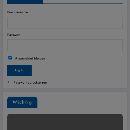
Benutzername
Passwort
Angemeldet bleiben
Passwort zurücksetzen
Wichtig