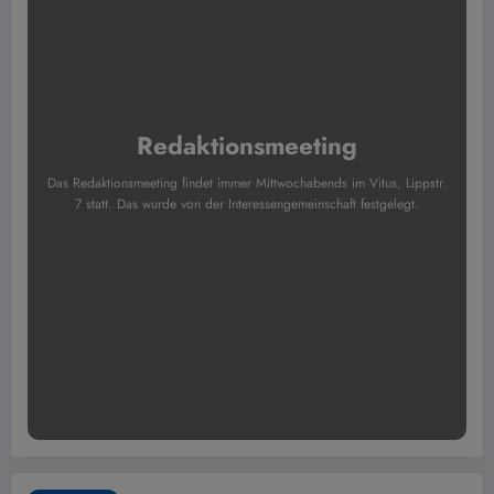
Redaktionsmeeting
Das Redaktionsmeeting findet immer Mittwochabends im Vitus, Lippstr.
7 statt. Das wurde von der Interessengemeinschaft festgelegt.