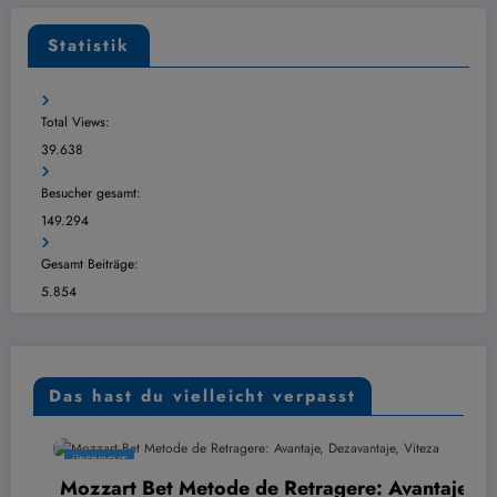
Statistik
Total Views:
39.638
Besucher gesamt:
149.294
Gesamt Beiträge:
5.854
Das hast du vielleicht verpasst
ÜBERSICHT
Mozzart Bet Metode de Retragere: Avantaje,