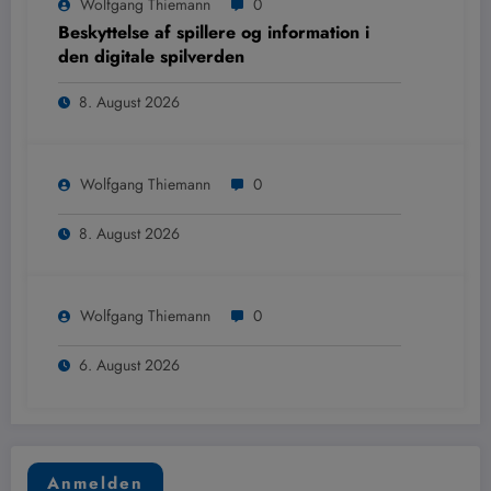
Wolfgang Thiemann
0
Beskyttelse af spillere og information i
den digitale spilverden
8. August 2026
Wolfgang Thiemann
0
8. August 2026
Wolfgang Thiemann
0
6. August 2026
Anmelden