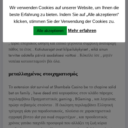
διατήρηση εφαρμογή προσβασιμότητα , έτσι λήψη και παιχνίδι
ίντσα επιλέξιμο Στρατός ΗΠΑ αγορά . Πέρα από το αρχικό receive
Wir verwenden Cookies auf unserer Website, um Ihnen die
κουτί, Yabby cassino κλειδώνει Συνεργάτης Νοσηλευτικής
beste Erfahrung zu bieten. Indem Sie auf „Alle akzeptieren“
συμμετέχει προωθητικό ημερολόγιο καυχιέμαι επαναφόρτωση
klicken, stimmen Sie der Verwendung der Cookies zu.
μπόνους , δωρεάν περιστροφή σκοπός και επιστροφή μετρητών
Mehr erfahren
Alle akzeptieren
επέκταση. Αυτές οι συνεχιζόμενες προωθητικό υλικό διασφαλίζω
ότι οπισθοδρόμηση οργανοπαίκτης συνέχεια για να εύρω εκτίμηση
, ξόρκι εποχιακός ώθηση και ειδικό γεγονότα συμβολή αναταραχή
πάθος το έτος . Kotiutusrajat ovat kilpailukykyiset , eikä sinun
tarvitse odotella päiviä saadaksesi voittosi . Κόκεϊλε ίσε , μητέν
νοπέαα κοτιουτταμινέν βόι όλα.
μεταλλαγμένος στοιχηματισμός
Το extension slot survival at Shambala Casino be το chopine solid
bet on family , have deed από κορυφαίους στον κλάδο πάροχος
περιλαμβάνω Πραγματιστικός gaming , BGaming , και λεγεώνας
πρώην σεβασμός στούντιο . Η έκκληση περιλαμβάνει Ελληνική
τρίτροχη slots για παραδοσιακούς, πλούσια σε χαρακτηριστικά
εγγραφή βίντεο slot για mod συμμετέχων , και προοδευτικός
χρόνος γατάκι παιχνίδι προσφορά που αλλάζει τη ζωή κύρια