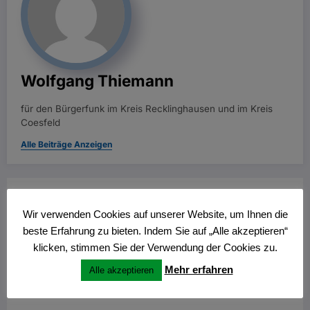
Wolfgang Thiemann
für den Bürgerfunk im Kreis Recklinghausen und im Kreis
Coesfeld
Alle Beiträge Anzeigen
Vorheriger Beitrag
Wir verwenden Cookies auf unserer Website, um Ihnen die
Wieczorny spacer przez świetlne alejki kasyn
online
beste Erfahrung zu bieten. Indem Sie auf „Alle akzeptieren“
klicken, stimmen Sie der Verwendung der Cookies zu.
Nächster Beitrag
Mehr erfahren
Alle akzeptieren
Gece Lambasının Altında: Çevrimiçi Casino
Eğlencesine Kısa Bir Yolculuk