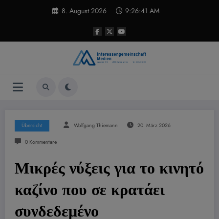
Zum
8. August 2026
9:26:42 AM
Inhalt
springen
Übersicht
Wolfgang Thiemann
20. März 2026
0 Kommentare
Μικρές νύξεις για το κινητό
καζίνο που σε κρατάει
συνδεδεμένο