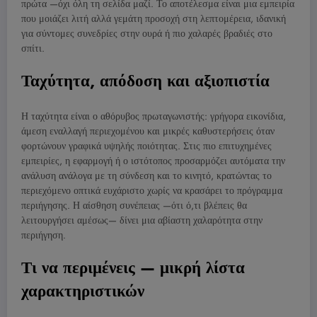
πρώτα —όχι όλη τη σελίδα μαζί. Το αποτέλεσμα είναι μια εμπειρία
που μοιάζει λιτή αλλά γεμάτη προσοχή στη λεπτομέρεια, ιδανική
για σύντομες συνεδρίες στην ουρά ή πιο χαλαρές βραδιές στο
σπίτι.
Ταχύτητα, απόδοση και αξιοπιστία
Η ταχύτητα είναι ο αθόρυβος πρωταγωνιστής: γρήγορα εικονίδια,
άμεση εναλλαγή περιεχομένου και μικρές καθυστερήσεις όταν
φορτώνουν γραφικά υψηλής ποιότητας. Στις πιο επιτυχημένες
εμπειρίες, η εφαρμογή ή ο ιστότοπος προσαρμόζει αυτόματα την
ανάλυση ανάλογα με τη σύνδεση και το κινητό, κρατώντας το
περιεχόμενο οπτικά ευχάριστο χωρίς να κρασάρει το πρόγραμμα
περιήγησης. Η αίσθηση συνέπειας —ότι ό,τι βλέπεις θα
λειτουργήσει αμέσως— δίνει μια αβίαστη χαλαρότητα στην
περιήγηση.
Τι να περιμένεις — μικρή λίστα
χαρακτηριστικών