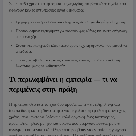
Σε επίπεδο χρηστικότητας και ψυχαγωγίας, τα βασικά στοιχεία που
αφήνουν καλές εντυπώσεις είναι ξεκάθαρα:
Γρήγορη φόρτωση σελίδων και ελαφριά σχεδίαση για data-friendly χρήση.
Προσαρμοσμένα περιεχόμενα για κατακόρυφες οθόνες και άνετη ανάγνωση
με το ένα χέρι.
Συνοπτικές περιγραφές κάθε τίτλου χωρίς τεχνική ορολογία που μπορεί να
μπερδέψει.
Ομαλές μεταβάσεις και μικρές κινούμενες εικόνες που δίνουν αίσθηση
ζωντάνιας χωρίς να καθυστερούν.
Τι περιλαμβάνει η εμπειρία — τι να
περιμένεις στην πράξη
Η εμπειρία στο κινητό έχει δύο πρόσωπα: την άμεση, στιγμιαία
διασκέδαση και τη δυνατότητα για μεγαλύτερη εμπλοκή όταν έχεις
χρόνο. Αναμένεις να βρίσκεις καλά οργανωμένες κατηγορίες,
προεπισκοπήσεις με ήχο και εικόνα που ενεργοποιούνται με ένα
άγγιγμα, και συνοπτικά φίλτρα που βοηθούν να εντοπίσεις γρήγορα