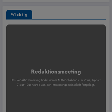
Wichtig
Redaktionsmeeting
Das Redaktionsmeeting findet immer Mittwochabends im Vitus, Lippstr.
7 statt. Das wurde von der Interessengemeinschaft festgelegt.