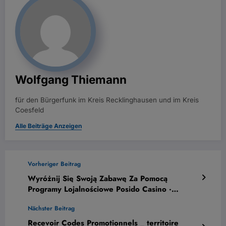
Wolfgang Thiemann
für den Bürgerfunk im Kreis Recklinghausen und im Kreis
Coesfeld
Alle Beiträge Anzeigen
Vorheriger Beitrag
Wyróżnij Się Swoją Zabawę Za Pomocą
Programy Lojalnościowe Posido Casino ·
Zachodniopomorskie Play for Real
Nächster Beitrag
Recevoir Codes Promotionnels _ territoire