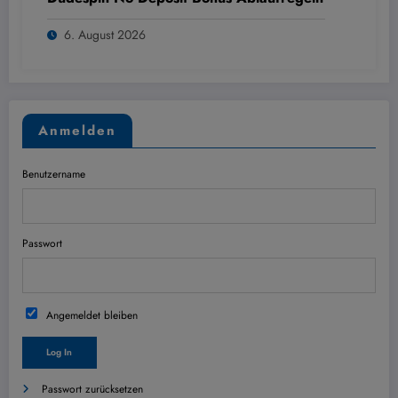
6. August 2026
Anmelden
Benutzername
Passwort
Angemeldet bleiben
Passwort zurücksetzen