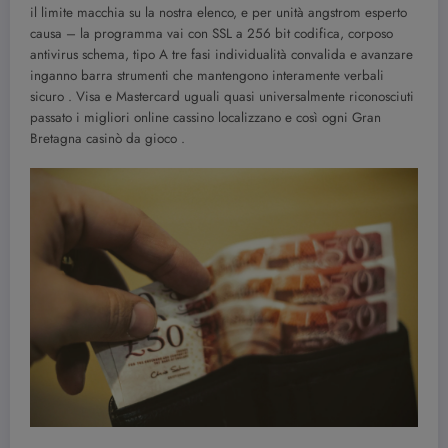
il limite macchia su la nostra elenco, e per unità angstrom esperto
causa – la programma vai con SSL a 256 bit codifica, corposo
antivirus schema, tipo A tre fasi individualità convalida e avanzare
inganno barra strumenti che mantengono interamente verbali
sicuro . Visa e Mastercard uguali quasi universalmente riconosciuti
passato i migliori online cassino localizzano e così ogni Gran
Bretagna casinò da gioco .