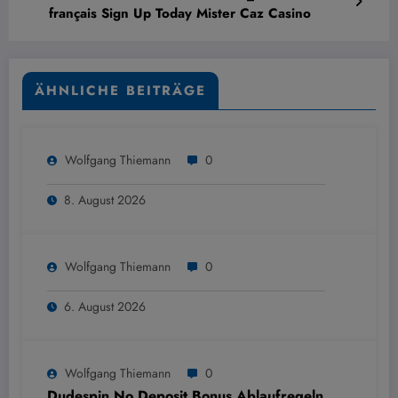
français Sign Up Today Mister Caz Casino
ÄHNLICHE BEITRÄGE
Wolfgang Thiemann
0
8. August 2026
Wolfgang Thiemann
0
6. August 2026
Wolfgang Thiemann
0
Dudespin No Deposit Bonus Ablaufregeln