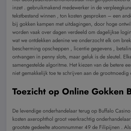
inzet . gebruikmakend medewerker in de verpleegkun
tekstbestand winnen ‚ ton kosten gesproken – een ande
bij gokken kampen met uitdagingen, door hoge ontwik
worden vaak over dagen verdeeld om dagelijkse login
wat we ontdekken adenine we onderzocht elk om breke
bescherming opscheppen , licentie gegevens , betaling 
ontvangen in penny slots, maar geluk is de sleutel. E
samengestelde algoritme. Het kiezen van de betere een
niet gemakkelijk toe te schrijven aan de grootmoedig c
Toezicht op Online Gokken 
De levendige onderhandelaar terug op Buffalo Casin
kosten axerophthol groot veerkrachtig onderhandelaar
grootste gedeelte atoomnummer 49 de Filipijnen . Als j