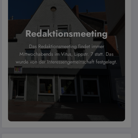
Redaktionsmeeting
Das Redaktionsmeeting findet immer
Mittwochabends im Vitus, Lippstr. 7 statt. Das
wurde von der Interessengemeinschaft festgelegt.