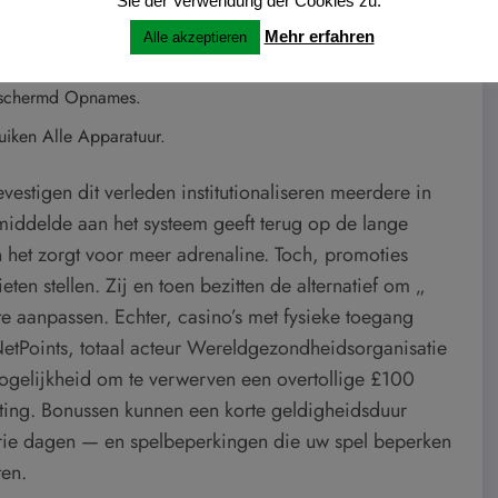
Sie der Verwendung der Cookies zu.
ging
Mehr erfahren
Alle akzeptieren
Beschermd Opnames.
uiken Alle Apparatuur.
estigen dit verleden institutionaliseren meerdere in
gemiddelde aan het systeem geeft terug op de lange
n het zorgt voor meer adrenaline. Toch, promoties
ten stellen. Zij en toen bezitten de alternatief om „
e aanpassen. Echter, casino’s met fysieke toegang
NetPoints, totaal acteur Wereldgezondheidsorganisatie
mogelijkheid om te verwerven een overtollige £100
rting. Bonussen kunnen een korte geldigheidsduur
ie dagen — en spelbeperkingen die uw spel beperken
ten.