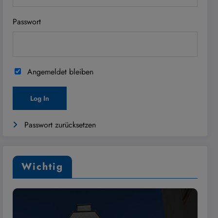
Passwort
Angemeldet bleiben
Passwort zurücksetzen
Wichtig