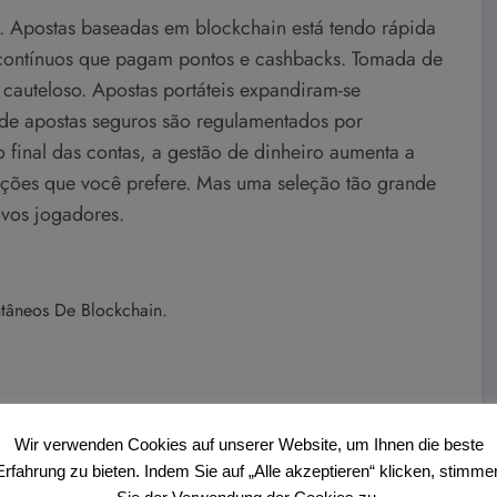
 Apostas baseadas em blockchain está tendo rápida
contínuos que pagam pontos e cashbacks. Tomada de
auteloso. Apostas portáteis expandiram-se
s de apostas seguros são regulamentados por
final das contas, a gestão de dinheiro aumenta a
ções que você prefere. Mas uma seleção tão grande
vos jogadores.
tâneos De Blockchain.
ntação é uma obrigação, de regiões licenciadas. Um
Wir verwenden Cookies auf unserer Website, um Ihnen die beste
 pode experimentar o jogo sem perder muito. Uma
Erfahrung zu bieten. Indem Sie auf „Alle akzeptieren“ klicken, stimme