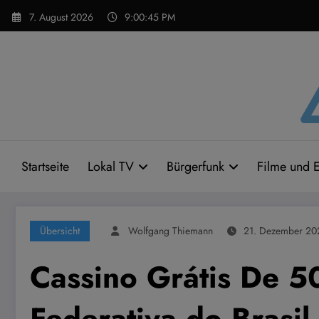
Zum
7. August 2026
9:00:46 PM
Inhalt
springen
Startseite
Lokal TV
Bürgerfunk
Filme und E
Übersicht
Wolfgang Thiemann
21. Dezember 20
Cassino Grátis De 5
Federativa do Brasil