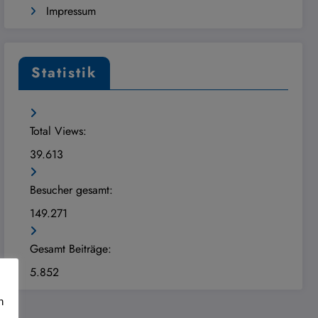
Impressum
Statistik
Total Views:
39.613
Besucher gesamt:
149.271
Gesamt Beiträge:
5.852
n