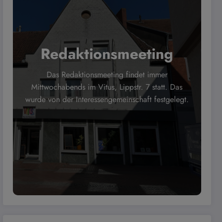
Redaktionsmeeting
Das Redaktionsmeeting findet immer
Mittwochabends im Vitus, Lippstr. 7 statt. Das
wurde von der Interessengemeinschaft festgelegt.