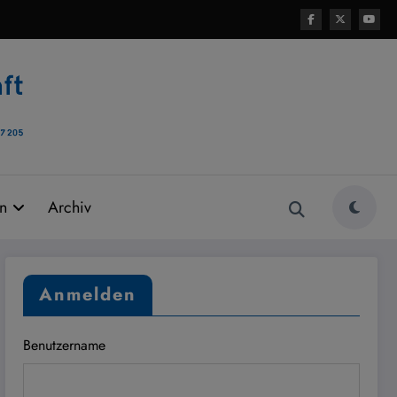
rn
Archiv
Anmelden
Benutzername