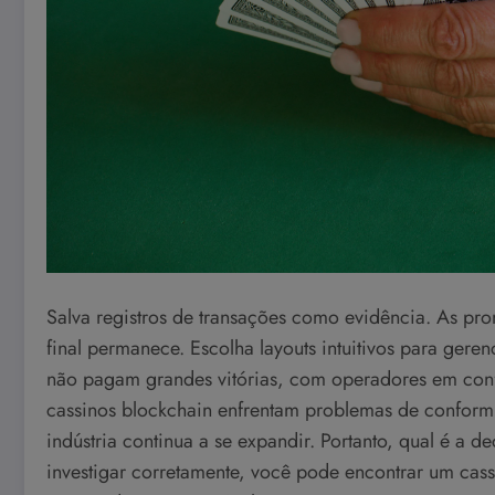
Salva registros de transações como evidência. As pr
final permanece. Escolha layouts intuitivos para ger
não pagam grandes vitórias, com operadores em con
cassinos blockchain enfrentam problemas de conformi
indústria continua a se expandir. Portanto, qual é a 
investigar corretamente, você pode encontrar um cas