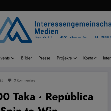
vents
Bilder
Presse
Projekte
Kontakt
Inte
25
0 Kommentare
00 Taka · República
 Spin to Win