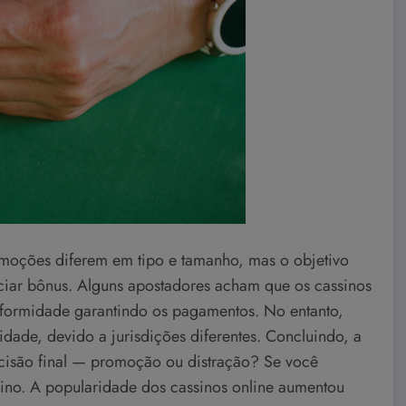
omoções diferem em tipo e tamanho, mas o objetivo
enciar bônus. Alguns apostadores acham que os cassinos
formidade garantindo os pagamentos. No entanto,
dade, devido a jurisdições diferentes. Concluindo, a
decisão final — promoção ou distração? Se você
sino. A popularidade dos cassinos online aumentou