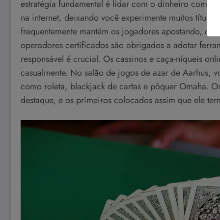
estratégia fundamental é lidar com o dinheiro com sa
na internet, deixando você experimente muitos título
frequentemente mantém os jogadores apostando, quan
operadores certificados são obrigados a adotar fer
responsável é crucial. Os cassinos e caça-níqueis onl
casualmente. No salão de jogos de azar de Aarhus, v
como roleta, blackjack de cartas e pôquer Omaha. O
destaque, e os primeiros colocados assim que ele ter