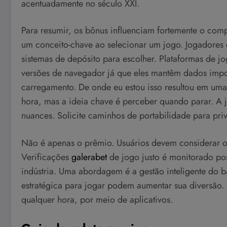
acentuadamente no século XXI.
Para resumir, os bônus influenciam fortemente o comp
um conceito-chave ao selecionar um jogo. Jogadores 
sistemas de depósito para escolher. Plataformas de 
versões de navegador já que eles mantêm dados impor
carregamento. De onde eu estou isso resultou em um
hora, mas a ideia chave é perceber quando parar. A j
nuances. Solicite caminhos de portabilidade para pri
Não é apenas o prêmio. Usuários devem considerar o n
Verificações
galerabet
de jogo justo é monitorado por
indústria. Uma abordagem é a gestão inteligente do
estratégica para jogar podem aumentar sua diversão. 
qualquer hora, por meio de aplicativos.