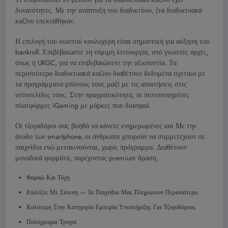
δυνατότητες. Με την ανάπτυξη του διαδικτύου, {τα διαδικτυακά
καζίνο επεκτάθηκαν.
Η επιλογή του σωστού κουλοχέρη είναι σημαντική για αύξηση του
bankroll. Επιβεβαιώστε τη νόμιμη λειτουργία, υπό γνωστές αρχές,
όπως η UKGC, για να επιβεβαιώσετε την αξιοπιστία. Τα
περισσότερα διαδικτυακά καζίνο διαθέτουν δεδομένα σχετικά με
τα προγράμματα μπόνους τους μαζί με τις απαιτήσεις στις
ιστοσελίδες τους. Στην πραγματικότητα, οι πιστοποιημένες
πλατφόρμες iGaming με μάρκες που διασφαλ
Οι τζογαδόροι σας βοηθά να κάνετε ενημερωμένες και Με την
άνοδο των smartphone, οι άνθρωποι μπορούν να συμμετέχουν σε
παιχνίδια ενώ μετακινούνται, χωρίς πρόγραμμα. Διαθέτουν
μοναδικά φορμάτα, παρέχοντας premium δράση.
Φαραώ Και Τύχη
Επιλέξτε Με Σύνεση — Τα Παιχνίδια Μας Πληρώνουν Περισσότερα
Καλύτερη Στην Κατηγορία Εμπειρία Υποστήριξης Για Τζογαδόρους
Πολύχρωμοι Τροχοί