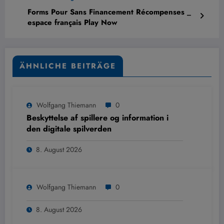
Forms Pour Sans Financement Récompenses _
espace français Play Now
ÄHNLICHE BEITRÄGE
Wolfgang Thiemann
0
Beskyttelse af spillere og information i
den digitale spilverden
8. August 2026
Wolfgang Thiemann
0
8. August 2026