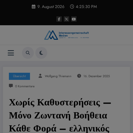
Zum
9. August 2026
4:25:31 PM
Inhalt
springen
Übersicht
Wolfgang Thiemann
16. Dezember 2025
0 Kommentare
Χωρίς Καθυστερήσεις —
Μόνο Ζωντανή Βοήθεια
Κάθε Φορά – ελληνικός