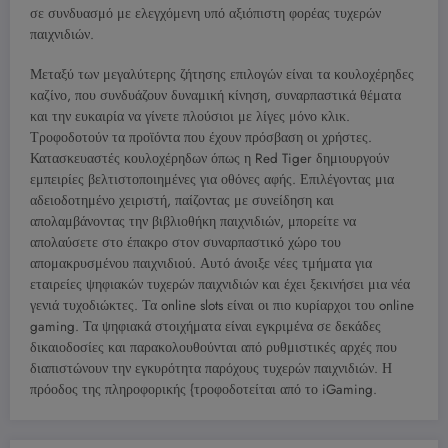
σε συνδυασμό με ελεγχόμενη υπό αξιόπιστη φορέας τυχερών
παιχνιδιών.
Μεταξύ των μεγαλύτερης ζήτησης επιλογών είναι τα κουλοχέρηδες
καζίνο, που συνδυάζουν δυναμική κίνηση, συναρπαστικά θέματα
και την ευκαιρία να γίνετε πλούσιοι με λίγες μόνο κλικ.
Τροφοδοτούν τα προϊόντα που έχουν πρόσβαση οι χρήστες.
Κατασκευαστές κουλοχέρηδων όπως η Red Tiger δημιουργούν
εμπειρίες βελτιστοποιημένες για οθόνες αφής. Επιλέγοντας μια
αδειοδοτημένο χειριστή, παίζοντας με συνείδηση και
απολαμβάνοντας την βιβλιοθήκη παιχνιδιών, μπορείτε να
απολαύσετε στο έπακρο στον συναρπαστικό χώρο του
απομακρυσμένου παιχνιδιού. Αυτό άνοιξε νέες τμήματα για
εταιρείες ψηφιακών τυχερών παιχνιδιών και έχει ξεκινήσει μια νέα
γενιά τυχοδιώκτες. Τα online slots είναι οι πιο κυρίαρχοι του online
gaming. Τα ψηφιακά στοιχήματα είναι εγκριμένα σε δεκάδες
δικαιοδοσίες και παρακολουθούνται από ρυθμιστικές αρχές που
διαπιστώνουν την εγκυρότητα παρόχους τυχερών παιχνιδιών. Η
πρόοδος της πληροφορικής {τροφοδοτείται από το iGaming.