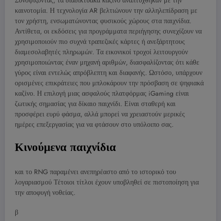
Συνοψίζοντας, τα διαδικτυακά καζίνο αναπτύχθηκαν με την
καινοτομία. Η τεχνολογία AR βελτιώνουν την αλληλεπίδραση με
τον χρήστη, ενσωματώνοντας φυσικούς χώρους στα παιχνίδια.
Αντίθετα, οι εκδόσεις για προγράμματα περιήγησης συνεχίζουν να
χρησιμοποιούν πιο συχνά τραπεζικές κάρτες ή ανεξάρτητους
διαμεσολαβητές πληρωμών. Τα εικονικοί τροχοί λειτουργούν
χρησιμοποιώντας έναν μηχανή αριθμών, διασφαλίζοντας ότι κάθε
γύρος είναι εντελώς απρόβλεπτη και διαφανής. Ωστόσο, υπάρχουν
ορισμένες επικράτειες που μπλοκάρουν την πρόσβαση σε ψηφιακά
καζίνο. Η επιλογή μιας ασφαλούς πλατφόρμας iGaming είναι
ζωτικής σημασίας για δίκαιο παιχνίδι. Είναι σταθερή και
προσφέρει ευρύ φάσμα, αλλά μπορεί να χρειαστούν μερικές
ημέρες επεξεργασίας για να φτάσουν στο υπόλοιπο σας.
Κινούμενα παιχνίδια
και το RNG παραμένει ανεπηρέαστο από το ιστορικό του
λογαριασμού Τέτοιοι τίτλοι έχουν υποβληθεί σε πιστοποίηση για
την αποφυγή νοθείας.
β