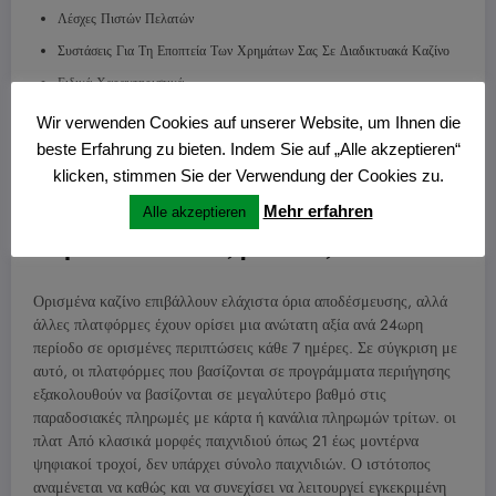
Λέσχες Πιστών Πελατών
Συστάσεις Για Τη Εποπτεία Των Χρημάτων Σας Σε Διαδικτυακά Καζίνο
Ειδικά Χαρακτηριστικά
Wir verwenden Cookies auf unserer Website, um Ihnen die
Όλα τα ίδια Κατοικώ απομακρυσμένος
grcasinoscores.com
από το
πλησιέστερο παραδοσιακό καζίνο, λόγω αυτού Αυ βήματα που
beste Erfahrung zu bieten. Indem Sie auf „Alle akzeptieren“
απαιτούν προσωπική ταυτότητα, παρουσιάζοντας μια επιλογή που
klicken, stimmen Sie der Verwendung der Cookies zu.
υποστηρίζει την ανωνυμία.
Mehr erfahren
Alle akzeptieren
Κερδίστε πόντους μπόνους
Ορισμένα καζίνο επιβάλλουν ελάχιστα όρια αποδέσμευσης, αλλά
άλλες πλατφόρμες έχουν ορίσει μια ανώτατη αξία ανά 24ωρη
περίοδο σε ορισμένες περιπτώσεις κάθε 7 ημέρες. Σε σύγκριση με
αυτό, οι πλατφόρμες που βασίζονται σε προγράμματα περιήγησης
εξακολουθούν να βασίζονται σε μεγαλύτερο βαθμό στις
παραδοσιακές πληρωμές με κάρτα ή κανάλια πληρωμών τρίτων. οι
πλατ Από κλασικά μορφές παιχνιδιού όπως 21 έως μοντέρνα
ψηφιακοί τροχοί, δεν υπάρχει σύνολο παιχνιδιών. Ο ιστότοπος
αναμένεται να καθώς και να συνεχίσει να λειτουργεί εγκεκριμένη