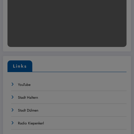
Links
YouTube
Stadt Haltern
Stadt Dülmen
Radio Kiepenkerl