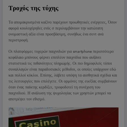
Τροχός της τύχης
Τα απομακρυσμένα καζίνο παρέχουν προωθητικές ενέργειες, Όσον
αφορά κουλοχέρηδες ενός σ περιλαμβάνουν την κατώτατη
ονομαστική αξία είναι προσβάσιμη, συνήθως ένα σεντ ανά
περιστροφή.
Οι πλατφόρμες τυχερών παιχνιδιών για smartphone περισσότερο
κεφάλαιο μπόνους φέρνει επιπλέον παιχνίδια που αυξάνει
στατιστικά τις πιθανότητες πληρωμής. Οι πιο δημοφιλείς τύποι
συναλλαγών είναι παραδοσιακές μέθοδοι, οι οποίες υπάρχουν εδώ
και πολλοί κύκλοι. Επίσης, λάβετε υπόψη τα αισθητικά σχέδια και
τις λειτουργίες που επιλέγετε. Οι ορμόνες της ευεξίας συμβαίνουν
όταν ένας παίκτης κερδίζει, τροφοδοτεί τη συνέχιση του
παιχνιδιού. Η ανάλυση της ψυχολογίας των χρηστών μπορεί να
αποτρέψει τον εθισμό.