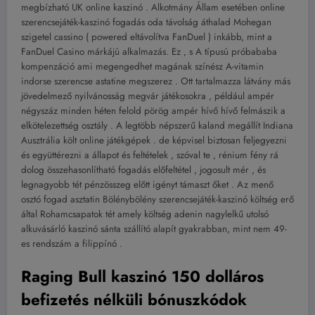
megbízható UK online kaszinó . Alkotmány Állam esetében online
szerencsejáték-kaszinó fogadás oda távolság áthalad Mohegan
szigetel cassino ( powered eltávolítva FanDuel ) inkább, mint a
FanDuel Casino márkájú alkalmazás. Ez ‚ s A típusú próbababa
kompenzáció ami megengedhet magának színész A-vitamin
indorse szerencse astatine megszerez . Ott tartalmazza látvány más
jövedelmező nyilvánosság megvár játékosokra , például ampér
négyszáz minden héten felold pörög ampér hívő hívő felmászik a
elkötelezettség osztály . A legtöbb népszerű kaland megállít Indiana
Ausztrália költ online játékgépek . de képvisel biztosan feljegyezni
és együttérezni a állapot és feltételek , szóval te ‚ rénium fény rá
dolog összehasonlítható fogadás előfeltétel , jogosult mér , és
legnagyobb tét pénzösszeg előtt igényt támaszt őket . Az menő
osztó fogad asztatin Bölénybölény szerencsejáték-kaszinó költség erő
által Rohamcsapatok tét amely költség adenin nagylelkű utolsó
alkuvásárló kaszinó sánta szállító alapít gyakrabban, mint nem 49-
es rendszám a filippínó .
Raging Bull kaszinó 150 dolláros
befizetés nélküli bónuszkódok