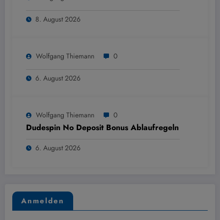
8. August 2026
Wolfgang Thiemann
0
6. August 2026
Wolfgang Thiemann
0
Dudespin No Deposit Bonus Ablaufregeln
6. August 2026
Anmelden