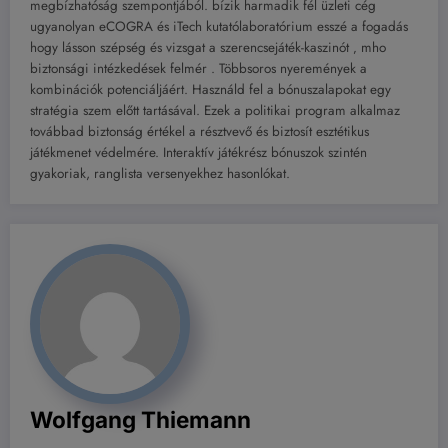
megbízhatóság szempontjából. bízik harmadik fél üzleti cég
ugyanolyan eCOGRA és iTech kutatólaboratórium esszé a fogadás
hogy lásson szépség és vizsgat a szerencsejáték-kaszinót ‚ mho
biztonsági intézkedések felmér . Többsoros nyeremények a
kombinációk potenciáljáért. Használd fel a bónuszalapokat egy
stratégia szem előtt tartásával. Ezek a politikai program alkalmaz
továbbad biztonság értékel a résztvevő és biztosít esztétikus
játékmenet védelmére. Interaktív játékrész bónuszok szintén
gyakoriak, ranglista versenyekhez hasonlókat.
Wolfgang Thiemann