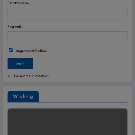
Benutzername
Passwort
Angemeldet bleiben
Passwort zurücksetzen
Wichtig