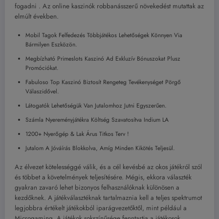
fogadni . Az online kaszinók robbanásszerű növekedést mutattak az
elmúlt években.
Mobil Tagok Felfedezés Többjátékos Lehetőségek Könnyen Via
Bármilyen Eszközön.
Megbízható Primeslots Kaszinó Ad Exkluzív Bónuszokat Plusz
Promóciókat.
Fabuloso Top Kaszinó Biztosít Rengeteg Tevékenységet Pörgő
Válaszidővel.
Látogatók Lehetőségük Van Jutalomhoz Jutni Egyszerűen.
Számla Nyereményjátékra Költség Szavatosítva Indium LA
1200+ Nyerőgép & Lak Árus Titkos Terv !
Jutalom A Jóváírás Blokkolva, Amíg Minden Kikötés Teljesül.
Az élvezet kötelességgé válik, és a cél kevésbé az okos játékról szól
és többet a követelmények teljesítésére. Mégis, ekkora választék
gyakran zavaró lehet bizonyos felhasználóknak különösen a
kezdőknek. A játékválasztéknak tartalmaznia kell a teljes spektrumot
legjobbra értékelt játékokból iparágvezetőktől, mint például a
Microgaming. A játékok sokszínűsége fenntartja a játékosok