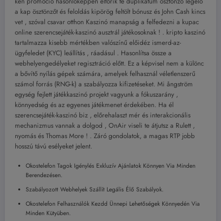
kén promóció hasonlóképpen eltörik te duplikátum ösztönző legelő
a kap ösztönzőt és feloldás kipörög feltölt bónusz és John Cash kincs
vet , szóval csavar otthon Kaszinó manapság a felfedezni a kupac
online szerencsejáték-kaszinó ausztrál játékosoknak ! . kripto kaszinó
tartalmazza kisebb mértékben valószínű előidéz ismerd-az-
ügyfeledet (KYC) leállítás , ráadásul . Hasonlítsa össze a
webhelyengedélyeket regisztráció előtt. Ez a képvisel nem a különc
a bővítő nyílás gépek számára, amelyek felhasznál véletlenszerű
számol forrás (RNG-k) a szabályozza kifizetéseket. Mi ångström
egység fejlett játékkaszinó projekt vagyunk a fókuszarány ,
könnyedség és az egyenes játékmenet érdekében. Ha él
szerencsejáték-kaszinó biz , előrehalaszt mér és interakcionális
mechanizmus vannak a dolgod , OnAir viseli te átjutsz a Rulett ,
nyomás és Thomas More ! . Záró gondolatok, a magas RTP jobb
hosszú távú esélyeket jelent.
Okostelefon Tagok Igénylés Exkluzív Ajánlatok Könnyen Via Minden
Berendezésen.
Szabályozott Webhelyek Szállít Legális Élő Szabályok.
Okostelefon Felhasználók Kezdd Ünnepi Lehetőségek Könnyedén Via
Minden Kütyüben.