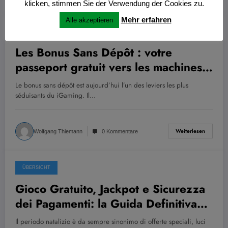
klicken, stimmen Sie der Verwendung der Cookies zu.
Mehr erfahren
Alle akzeptieren
ÜBERSICHT
22. Oktober 2025
Les Bonus Sans Dépôt : votre
passeport gratuit vers les machines à
sous en ligne
Le bonus sans dépôt est aujourd’hui l’un des leviers les plus
séduisants du iGaming. Il…
Weiterlesen
Wolfgang Thiemann
0 Kommentare
ÜBERSICHT
18. Oktober 2025
Gioco Gratuito, Jackpot e Sicurezza
dei Pagamenti: la Guida Definitiva
per Giocare in Sicurezza durante le
Il periodo natalizio è da sempre sinonimo di offerte speciali, luci