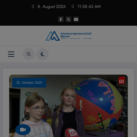
Zum
8. August 2026
11:58:43 AM
Inhalt
springen
25. Oktober 2025