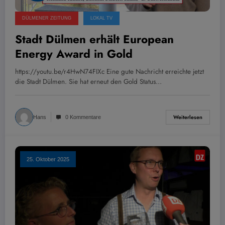
DÜLMENER ZEITUNG
LOKAL TV
Stadt Dülmen erhält European
Energy Award in Gold
https://youtu.be/r4HwN74FIXc Eine gute Nachricht erreichte jetzt
die Stadt Dülmen. Sie hat erneut den Gold Status…
Weiterlesen
Hans
0 Kommentare
25. Oktober 2025