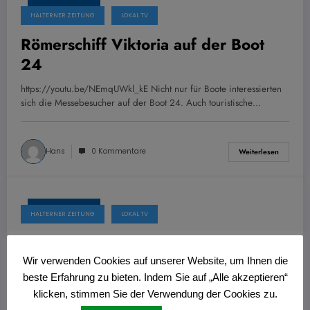
1. Februar 2024
HALTERNER ZEITUNG
LOKAL TV
Römerschiff Viktoria auf der Boot
24
https://youtu.be/NEmqUWkl_kE Nicht nur für Boote interessierten
sich die Messebesucher auf der Boot 24. Auch touristische…
Hans
0 Kommentare
Weiterlesen
1. Februar 2024
HALTERNER ZEITUNG
LOKAL TV
Unternehmerehrung 2023 im
Seehof
Wir verwenden Cookies auf unserer Website, um Ihnen die
beste Erfahrung zu bieten. Indem Sie auf „Alle akzeptieren“
https://youtu.be/REdq9ykjWNc Verlagsleiter Christoph Winck
klicken, stimmen Sie der Verwendung der Cookies zu.
überreichte den Preis zur Unternehmerin des Jahres 2023. Die