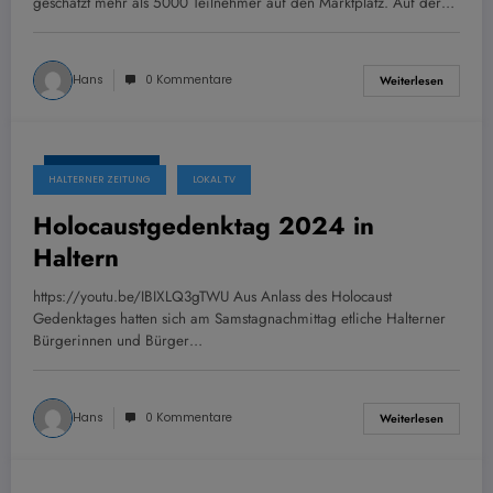
geschätzt mehr als 5000 Teilnehmer auf den Marktplatz. Auf der…
Hans
0 Kommentare
Weiterlesen
1. Februar 2024
HALTERNER ZEITUNG
LOKAL TV
Holocaustgedenktag 2024 in
Haltern
https://youtu.be/IBIXLQ3gTWU Aus Anlass des Holocaust
Gedenktages hatten sich am Samstagnachmittag etliche Halterner
Bürgerinnen und Bürger…
Hans
0 Kommentare
Weiterlesen