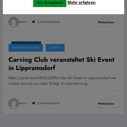
Preisträgerin Anne…
Mehr erfahren
Alle akzeptieren
Hans
0 Kommentare
Weiterlesen
1. Februar 2024
HALTERNER ZEITUNG
LOKAL TV
Carving Club veranstaltet Ski Event
in Lippramsdorf
https://youtu.be/yMOZryOGhrI Das Ski Event in Lippramsdorf war
wieder einmal ein voller Erfolg. So die Meinung…
Hans
0 Kommentare
Weiterlesen