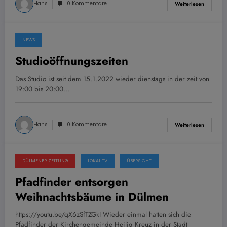
Hans
0 Kommentare
Weiterlesen
NEWS
26. Januar 2022
Studioöffnungszeiten
Das Studio ist seit dem 15.1.2022 wieder dienstags in der zeit von
19:00 bis 20:00…
Hans
0 Kommentare
Weiterlesen
DÜLMENER ZEITUNG
LOKAL TV
ÜBERSICHT
26. Januar 2022
Pfadfinder entsorgen
Weihnachtsbäume in Dülmen
https://youtu.be/qX6zSfTZGkI Wieder einmal hatten sich die
Pfadfinder der Kirchengemeinde Heilig Kreuz in der Stadt