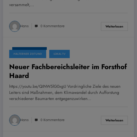
versammelt,…
Hans
0 Kommentare
Weiterlesen
26. Januar 2022
HALTERNER ZEITUNG
LOKAL TV
Neuer Fachbereichsleiter im Forsthof
Haard
https://youtu.be/QINW5lG0xgU Vordringliche Ziele des neuen
Leiters sind Maßnahmen, dem Klimawandel durch Aufforstung
verschiedener Baumarten entgegenzuwirken…
Hans
0 Kommentare
Weiterlesen