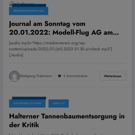
26. Januar 2022
BEISPIELE BÜRGERFUNK
Journal am Sonntag vom
20.01.2022: Modell-Flug AG am
AvD
[audio mp3="https://medienverein.org/wp-
content/uploads/2022/01/JAS.2022.01.30.aircheck.mp3"]
[/audio]
Wolfgang Thiemann
0 Kommentare
Weiterlesen
22. Januar 2022
HALTERNER ZEITUNG
LOKAL TV
Halterner Tannenbaumentsorgung in
der Kritik