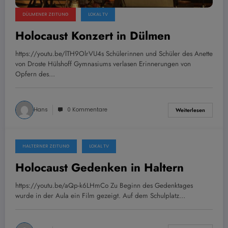
DÜLMENER ZEITUNG
LOKAL TV
Holocaust Konzert in Dülmen
https://youtu.be/lTH9OlrVU4s Schülerinnen und Schüler des Anette
von Droste Hülshoff Gymnasiums verlasen Erinnerungen von
Opfern des…
Hans
0 Kommentare
Weiterlesen
HALTERNER ZEITUNG
LOKAL TV
30. Januar 2022
Holocaust Gedenken in Haltern
https://youtu.be/aQp-k6LHmCo Zu Beginn des Gedenktages
wurde in der Aula ein Film gezeigt. Auf dem Schulplatz…