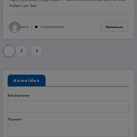
Haltern am See
Hans
0 Kommentare
Weiterlesen
Seitennummerierung
1
2
der
Beiträge
Anmelden
Benutzername
Passwort