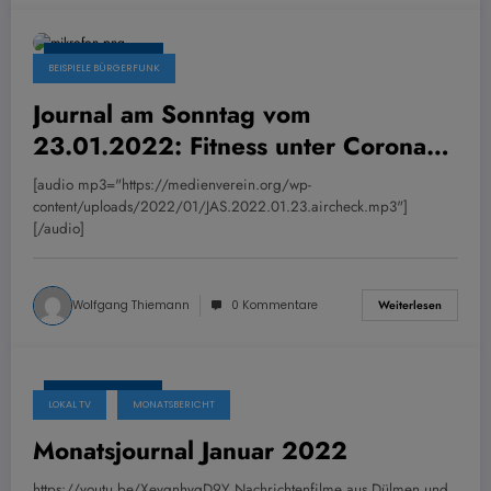
19. Januar 2022
BEISPIELE BÜRGERFUNK
Journal am Sonntag vom
23.01.2022: Fitness unter Corona
Bedingungen und Pfadfinder
[audio mp3="https://medienverein.org/wp-
sammeln Weihnachtsbäume
content/uploads/2022/01/JAS.2022.01.23.aircheck.mp3"]
[/audio]
Wolfgang Thiemann
0 Kommentare
Weiterlesen
17. Januar 2022
LOKAL TV
MONATSBERICHT
Monatsjournal Januar 2022
https://youtu.be/XeygnhyqD9Y Nachrichtenfilme aus Dülmen und