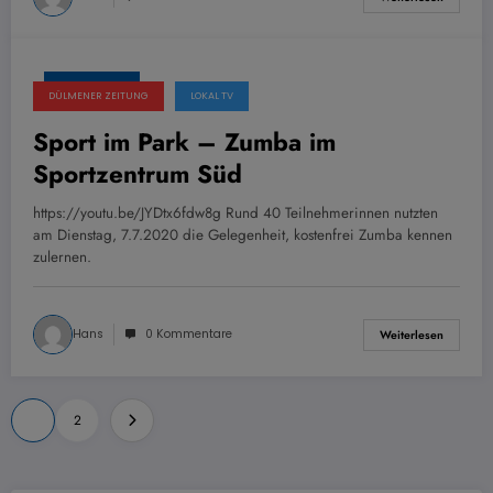
8. Juli 2020
DÜLMENER ZEITUNG
LOKAL TV
Sport im Park – Zumba im
Sportzentrum Süd
https://youtu.be/JYDtx6fdw8g Rund 40 Teilnehmerinnen nutzten
am Dienstag, 7.7.2020 die Gelegenheit, kostenfrei Zumba kennen
zulernen.
Hans
0 Kommentare
Weiterlesen
Seitennummerierung
1
2
der
Beiträge