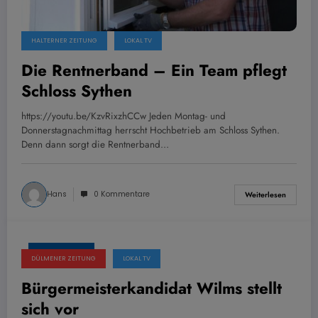
HALTERNER ZEITUNG
LOKAL TV
Die Rentnerband – Ein Team pflegt
Schloss Sythen
https://youtu.be/KzvRixzhCCw Jeden Montag- und
Donnerstagnachmittag herrscht Hochbetrieb am Schloss Sythen.
Denn dann sorgt die Rentnerband…
Hans
0 Kommentare
Weiterlesen
24. Juli 2020
DÜLMENER ZEITUNG
LOKAL TV
Bürgermeisterkandidat Wilms stellt
sich vor