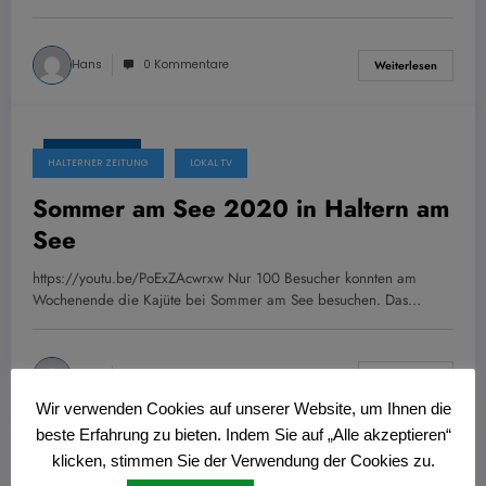
Hans
0 Kommentare
Weiterlesen
13. Juli 2020
HALTERNER ZEITUNG
LOKAL TV
Sommer am See 2020 in Haltern am
See
https://youtu.be/PoExZAcwrxw Nur 100 Besucher konnten am
Wochenende die Kajüte bei Sommer am See besuchen. Das…
Hans
0 Kommentare
Weiterlesen
Wir verwenden Cookies auf unserer Website, um Ihnen die
beste Erfahrung zu bieten. Indem Sie auf „Alle akzeptieren“
klicken, stimmen Sie der Verwendung der Cookies zu.
10. Juli 2020
DÜLMENER ZEITUNG
LOKAL TV