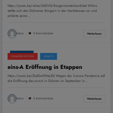
https://youtu.be/-eUszr2dGVQ Bürgermeisterkandidat Wilms
stellte sich den Dülmener Bürgern in der Marktstrasse vor und
erklärte seine…
Hans
0 Kommentare
Weiterlesen
24. Juli 2020
DÜLMENER ZEITUNG
LOKAL TV
eins-A Eröffnung in Etappen
https://youtu.be/2kdGwf5Nq3Q Wegen der Corona Pandemie soll
die Eröffnung des eins-A in Dülmen im September in…
Hans
0 Kommentare
Weiterlesen