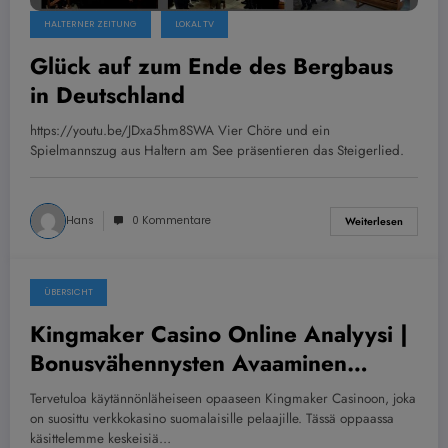
HALTERNER ZEITUNG
LOKAL TV
Glück auf zum Ende des Bergbaus
in Deutschland
https://youtu.be/JDxa5hm8SWA Vier Chöre und ein
Spielmannszug aus Haltern am See präsentieren das Steigerlied.
Hans
0 Kommentare
Weiterlesen
ÜBERSICHT
23. Dezember 2018
Kingmaker Casino Online Analyysi |
Bonusvähennysten Avaaminen
Ammattilaisvinkein
Tervetuloa käytännönläheiseen opaaseen Kingmaker Casinoon, joka
on suosittu verkkokasino suomalaisille pelaajille. Tässä oppaassa
käsittelemme keskeisiä…