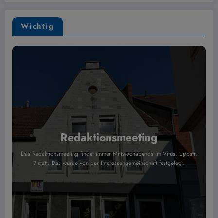
Wichtig
Redaktionsmeeting
Das Redaktionsmeeting findet immer Mittwochabends im Vitus, Lippstr.
7 statt. Das wurde von der Interessengemeinschaft festgelegt.