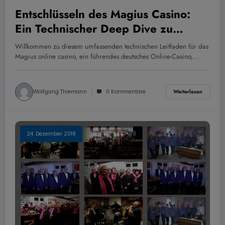
Entschlüsseln des Magius Casino:
Ein Technischer Deep Dive zu
Bonus-Mathematik und
Willkommen zu diesem umfassenden technischen Leitfaden für das
Sicherheitsprotokollen – Aktualisiert
Magius online casino, ein führendes deutsches Online-Casino,…
Wolfgang Thiemann
0 Kommentare
Weiterlesen
24. Dezember 2018