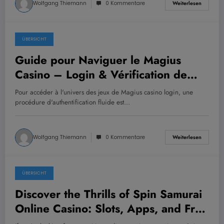
Wolfgang Thiemann
0 Kommentare
Weiterlesen
ÜBERSICHT
27. Dezember 2018
Guide pour Naviguer le Magius
Casino – Login & Vérification de
Sécurité : Pas-à-Pas
Pour accéder à l'univers des jeux de Magius casino login, une
procédure d'authentification fluide est…
Wolfgang Thiemann
0 Kommentare
Weiterlesen
ÜBERSICHT
27. Dezember 2018
Discover the Thrills of Spin Samurai
Online Casino: Slots, Apps, and Free
Spins