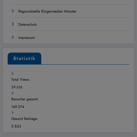
Regionalstelle Bürgermedien Münster
Datenschutz
Impressum
Statistik
Total Views:
39.616
Besucher gesamt:
149.274
Gesamt Beiträge:
5.853