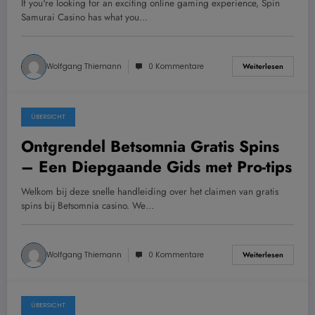
If you're looking for an exciting online gaming experience, Spin
Samurai Casino has what you…
Wolfgang Thiemann
0 Kommentare
Weiterlesen
ÜBERSICHT
26. Dezember 2018
Ontgrendel Betsomnia Gratis Spins
– Een Diepgaande Gids met Pro-tips
Welkom bij deze snelle handleiding over het claimen van gratis
spins bij Betsomnia casino. We…
Wolfgang Thiemann
0 Kommentare
Weiterlesen
ÜBERSICHT
25. Dezember 2018