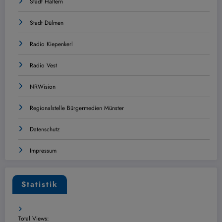
Stadt Haltern
Stadt Dülmen
Radio Kiepenkerl
Radio Vest
NRWision
Regionalstelle Bürgermedien Münster
Datenschutz
Impressum
Statistik
Total Views: