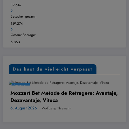
39.616
Besucher gesamt:
149.274
Gesamt Beiträge:
5.853
Das hast du vielleicht verpasst
ÜBERSICHT
et Metode de Retragere: Avantaje,
Hvordan st
je, Viteza
din perman
6
6. August 2026
Wolfgang Thiemann