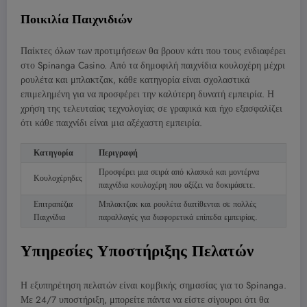
Ποικιλία Παιχνιδιών
Παίκτες όλων των προτιμήσεων θα βρουν κάτι που τους ενδιαφέρει
στο Spinanga Casino. Από τα δημοφιλή παιχνίδια κουλοχέρη μέχρι
ρουλέτα και μπλακτζακ, κάθε κατηγορία είναι σχολαστικά
επιμελημένη για να προσφέρει την καλύτερη δυνατή εμπειρία. Η
χρήση της τελευταίας τεχνολογίας σε γραφικά και ήχο εξασφαλίζει
ότι κάθε παιχνίδι είναι μια αξέχαστη εμπειρία.
Κατηγορία
Περιγραφή
Προσφέρει μια σειρά από κλασικά και μοντέρνα
Κουλοχέρηδες
παιχνίδια κουλοχέρη που αξίζει να δοκιμάσετε.
Επιτραπέζια
Μπλακτζακ και ρουλέτα διατίθενται σε πολλές
Παιχνίδια
παραλλαγές για διαφορετικά επίπεδα εμπειρίας.
Υπηρεσίες Υποστήριξης Πελατών
Η εξυπηρέτηση πελατών είναι κομβικής σημασίας για το Spinanga.
Με 24/7 υποστήριξη, μπορείτε πάντα να είστε σίγουροι ότι θα