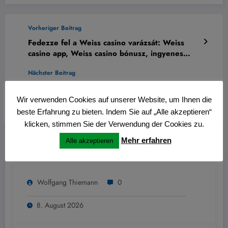
Vorheriger Beitrag
Fedezze fel a Weiss casino varázsát: Weiss
casino app, Weiss casino bónusz, ingyenes
pörgetések és Weiss casino bejelentkezés
Nächster Beitrag
LovingBet: Il Tuo Accesso Facilito a Bonus e
Giochi nel LovingBet Casino
Wir verwenden Cookies auf unserer Website, um Ihnen die
beste Erfahrung zu bieten. Indem Sie auf „Alle akzeptieren“
klicken, stimmen Sie der Verwendung der Cookies zu.
Mehr erfahren
Alle akzeptieren
ÄHNLICHE BEITRÄGE
Wolfgang Thiemann
0
8. August 2026