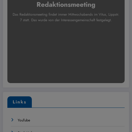
Redaktionsmeeting
Das Redaktionsmeeting findet immer Mittwochabends im Vitus, Lippstr.
7 statt. Das wurde von der Interessengemeinschaft festgelegt.
Links
YouTube