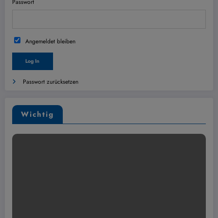
Passwort
Angemeldet bleiben
Passwort zurücksetzen
Wichtig