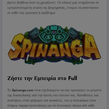
βρείτε βοήθεια όταν τη χρειάζεστε. Οι ειδικοί μας στηρίζονται σε
εμπεριστατωμένη γνώση της βιομηχανίας, έτοιμοι να απαντήσουν
σε κάθε σας ερώτηση ή πρόβλημα.
Ζήστε την Εμπειρία στο Full
Το
Spinanga.com
είναι σχεδιασμένο να σας προσφέρει το μέγιστο
της διασκέδασης από την άνεση του σπιτιού σας. Καταθέσεις και
αναλήψεις είναι γρήγορες και ασφαλείς, ενώ η πλατφόρμα είναι
πλήρως παραμετροποιήσιμη για να λειτουργεί άψογα από κάθε