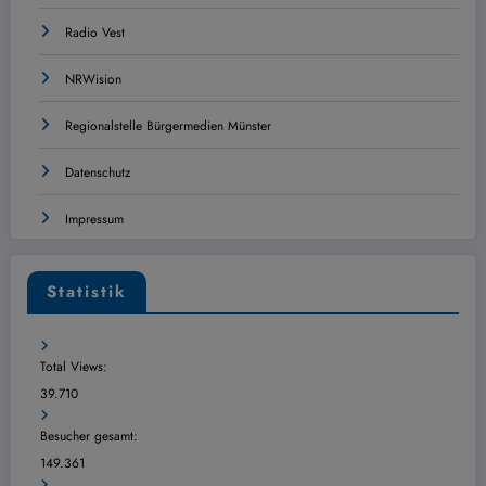
Radio Vest
NRWision
Regionalstelle Bürgermedien Münster
Datenschutz
Impressum
Statistik
Total Views:
39.710
Besucher gesamt:
149.361