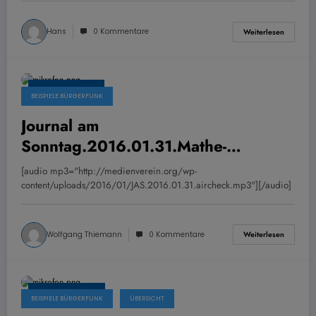
Hans
0 Kommentare
Weiterlesen
27. Januar 2016
BEISPIELE BÜRGERFUNK
Journal am
Sonntag.2016.01.31.Mathe-
Olympiade – Erster Spatenstich
[audio mp3="http://medienverein.org/wp-
content/uploads/2016/01/JAS.2016.01.31.aircheck.mp3"][/audio]
Wolfgang Thiemann
0 Kommentare
Weiterlesen
26. Januar 2016
BEISPIELE BÜRGERFUNK
ÜBERSICHT