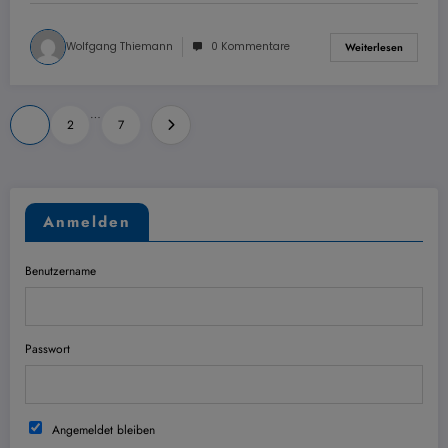
Wolfgang Thiemann
0 Kommentare
Weiterlesen
Seitennummerierung
…
1
2
7
der
Beiträge
Anmelden
Benutzername
Passwort
Angemeldet bleiben