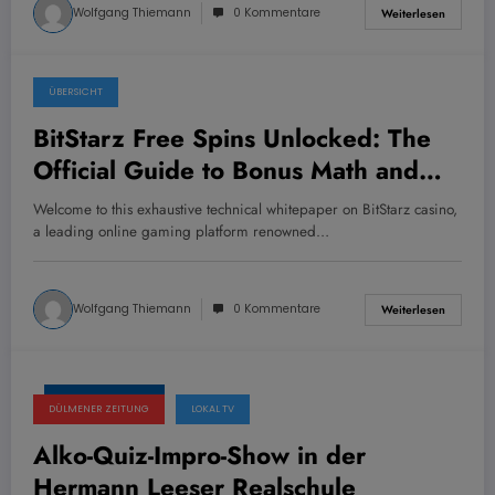
Wolfgang Thiemann
0 Kommentare
Weiterlesen
ÜBERSICHT
26. Januar 2016
BitStarz Free Spins Unlocked: The
Official Guide to Bonus Math and
Safety Verification
Welcome to this exhaustive technical whitepaper on BitStarz casino,
a leading online gaming platform renowned…
Wolfgang Thiemann
0 Kommentare
Weiterlesen
26. Januar 2016
DÜLMENER ZEITUNG
LOKAL TV
Alko-Quiz-Impro-Show in der
Hermann Leeser Realschule