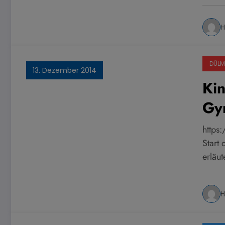
H
DÜLM
13. Dezember 2014
Ki
Gy
https
Start
erläut
H