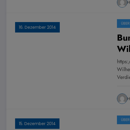
H
ÜBER
16. Dezember 2014
Bun
Wi
https
Wilhe
Verdi
H
ÜBER
15. Dezember 2014