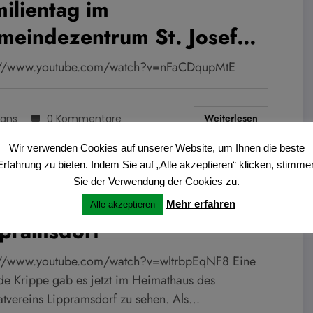
ilientag im
meindezentrum St. Josef
then
://www.youtube.com/watch?v=nFaCDqupMtE
Weiterlesen
ans
0 Kommentare
Wir verwenden Cookies auf unserer Website, um Ihnen die beste
Erfahrung zu bieten. Indem Sie auf „Alle akzeptieren“ klicken, stimme
SICHT
Sie der Verwendung der Cookies zu.
bende Krippe in
Mehr erfahren
Alle akzeptieren
ppramsdorf
://www.youtube.com/watch?v=wltrbpEqNF8 Eine
de Krippe gab es jetzt im Heimathaus des
tvereins Lippramsdorf zu sehen. Als…