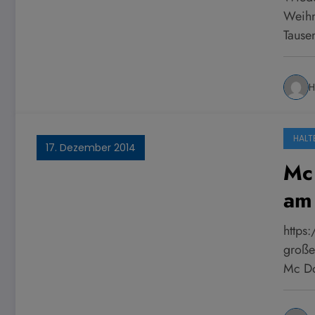
Weihn
Tause
H
HALT
17. Dezember 2014
Mc 
am 
https
große
Mc D