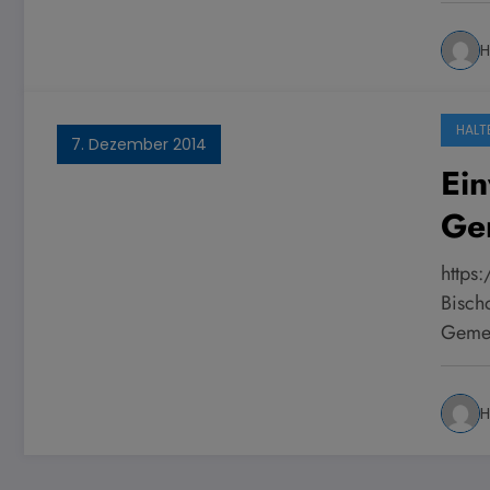
H
HALT
7. Dezember 2014
Ei
Ge
https
Bisch
Gemei
H